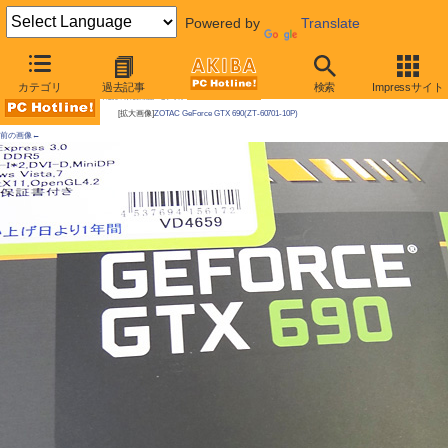
Powered by
Translate
AKIBA PC Hotline!
カテゴリ
過去記事
検索
Impressサイト
今週見つけた新製品：ビデオカード
[拡大画像]
ZOTAC GeForce GTX 690(ZT-60701-10P)
前の画像←