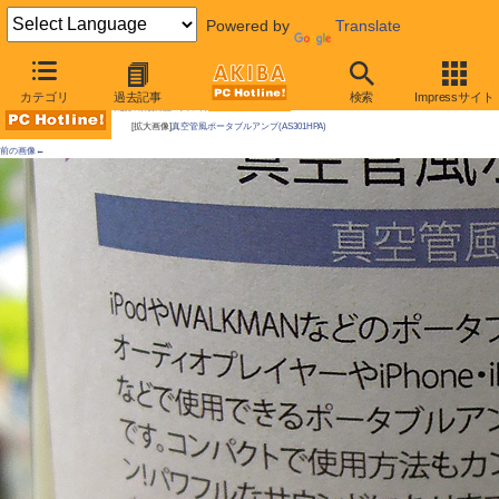
Powered by
Translate
AKIBA PC Hotline!
カテゴリ
過去記事
検索
Impressサイト
今週見つけた新製品：サウンド関連製品
[拡大画像]
真空管風ポータブルアンプ(AS301HPA)
前の画像←