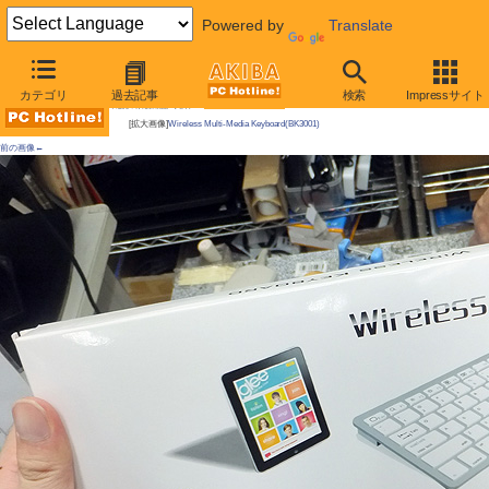
Powered by
Translate
AKIBA PC Hotline!
カテゴリ
過去記事
検索
Impressサイト
今週見つけた新製品：入力デバイス
[拡大画像]
Wireless Multi-Media Keyboard(BK3001)
前の画像←