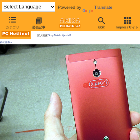
Powered by
Translate
AKIBA PC Hotline!
カテゴリ
過去記事
検索
Impressサイト
今週見つけた新製品：スマートフォン/タブレット端末
[拡大画像]
Sony Mobile Xperia P
前の画像←