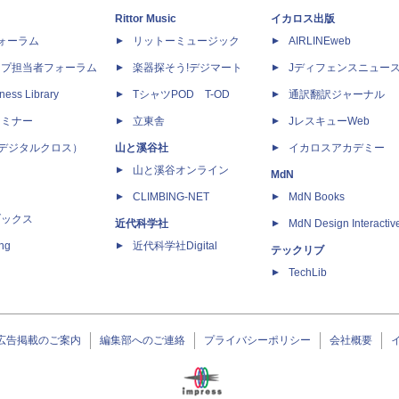
Rittor Music
イカロス出版
dフォーラム
リットーミュージック
AIRLINEweb
ップ担当者フォーラム
楽器探そう!デジマート
Jディフェンスニュー
ness Library
TシャツPOD T-OD
通訳翻訳ジャーナル
セミナー
立東舎
JレスキューWeb
 X（デジタルクロス）
山と溪谷社
イカロスアカデミー
山と溪谷オンライン
MdN
CLIMBING-NET
MdN Books
ブックス
近代科学社
MdN Design Interactiv
ing
近代科学社Digital
テックリブ
TechLib
広告掲載のご案内
編集部へのご連絡
プライバシーポリシー
会社概要