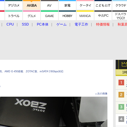
CPU
SSD
PC本体
ゲーム
電子工作
特価情報
秋葉
グルメ
イベント
価格動向
AMD E-450搭載 ZOTAC製、mSATAで6Gbps対応
1
s
→次の画像