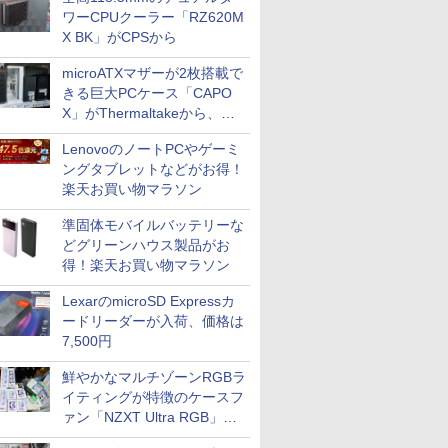
ワーCPUクーラー「RZ620M
X BK」がCPSから
microATXマザーが2枚搭載で
きる巨大PCケース「CAPO
X」がThermaltakeから、カ
ラーは2色
LenovoのノートPCやゲーミ
ングタブレットなどがお得！
楽天お買い物マラソン
準固体モバイルバッテリーな
どグリーンハウス製品がお
得！楽天お買い物マラソン
LexarのmicroSD Expressカ
ードリーダーが入荷、価格は
7,500円
鮮やかなマルチゾーンRGBラ
イティングが特徴のケースフ
ァン「NZXT Ultra RGB」が
発売、計8製品