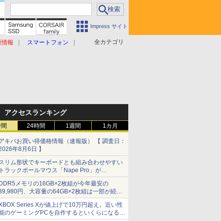
Impress サイト
全カテゴリ
原情報
スマートフォン
アクセスランキング
時間
24時間
1週間
1カ月
アキバお買い得価格情報（速報版） 【 調査日：
2026年8月6日 】
スリム形状でキーボードとも組み合わせやすい
トラックボールマウス「Nape Pro」が
Keychronから
DDR5メモリの16GB×2枚組が今年最安の
39,980円、大容量の64GB×2枚組は一部が続騰
[8月前半のメモリ価格]
XBOX Series Xが値上げで10万円超え。近い性
能のゲーミングPCを自作するといくらになる？
【石田賀津男の『酒の肴にPCゲーム』】