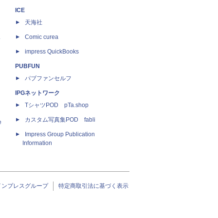
ICE
天海社
ス
Comic curea
impress QuickBooks
PUBFUN
パブファンセルフ
IPGネットワーク
TシャツPOD pTa.shop
カスタム写真集POD fabli
e
Impress Group Publication
Information
インプレスグループ
特定商取引法に基づく表示