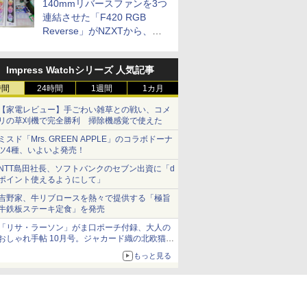
140mmリバースファンを3つ
連結させた「F420 RGB
Reverse」がNZXTから、単
一フレーム採用
Impress Watchシリーズ 人気記事
時間
24時間
1週間
1カ月
【家電レビュー】手ごわい雑草との戦い、コメ
リの草刈機で完全勝利 掃除機感覚で使えた
ミスド「Mrs. GREEN APPLE」のコラボドーナ
ツ4種、いよいよ発売！
NTT島田社長、ソフトバンクのセブン出資に「d
ポイント使えるようにして」
吉野家、牛リブロースを熱々で提供する「極旨
牛鉄板ステーキ定食」を発売
「リサ・ラーソン」がま口ポーチ付録、大人の
おしゃれ手帖 10月号。ジャカード織の北欧猫デ
ザイン
もっと見る