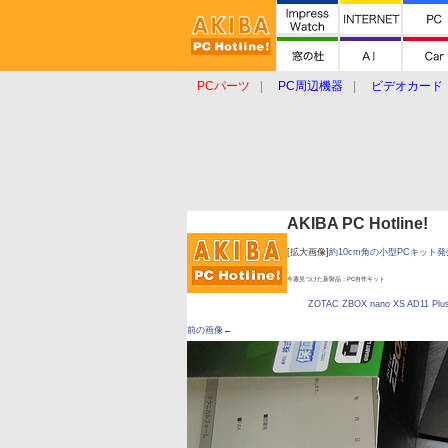
PCパーツ
PC周辺機器
ビデオカード
タブレット
おもしろグッズ
ショップ
AKIBA PC Hotline!
[拡大画像]
約10cm角の小型PCキット発売、
今週見つけた新製品：PC自作キット
ZOTAC ZBOX nano XS AD11 Plu
前の画像←