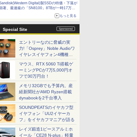
Sandisk(Western Digital)製SSDの特価・下落が
顕著、最速級の「SN8100」8TBが一時17万円
割れ [8月前半のSSD価格]
もっと見る
Special Site
エントリーなのに脅威の実
力!「Osprey」Noble Audioワ
イヤレスイヤフォン4機種を
一気に聴く
マウス、RTX 5060 Ti搭載ゲ
ーミングPCが7万5,000円オ
フで30万円台！
メモリ32GBでも予算内。産
経新聞社がAMD Ryzen搭載
dynabookを2千台導入
SOUNDPEATSのイヤカフ型
イヤフォン「UU2イヤーカ
フ」をイヤカフマニアが語る
レイズ鍛造1ピースアルミホ
イール「CE28 N-plus」軽量