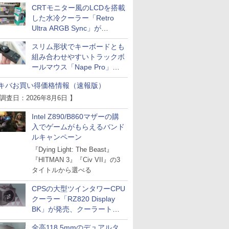
CRTモニター風のLCDを搭載
した水冷クーラー「Retro
Ultra ARGB Sync」が
Thermaltakeから
スリム形状でキーボードとも
組み合わせやすいトラックボ
ールマウス「Nape Pro」が
Keychronから
キバお買い得価格情報（速報版）
 調査日：2026年8月6日 】
Intel Z890/B860マザーの購
入でゲームがもらえるバンド
ルキャンペーン
『Dying Light: The Beast』
『HITMAN 3』『Civ VII』の3
タイトルから選べる
CPSの大型ツインタワーCPU
クーラー「RZ820 Display
BK」が発売、クーラートッ
プに5インチ液晶搭載
全高118.5mmのデュアルタ