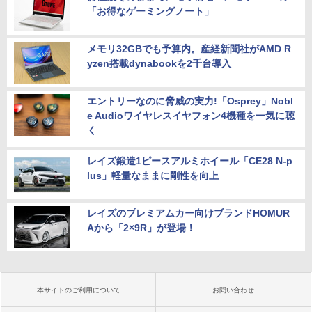
「お得なゲーミングノート」
メモリ32GBでも予算内。産経新聞社がAMD R
yzen搭載dynabookを2千台導入
エントリーなのに脅威の実力!「Osprey」Nobl
e Audioワイヤレスイヤフォン4機種を一気に聴
く
レイズ鍛造1ピースアルミホイール「CE28 N-p
lus」軽量なままに剛性を向上
レイズのプレミアムカー向けブランドHOMUR
Aから「2×9R」が登場！
本サイトのご利用について
お問い合わせ