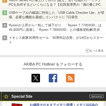
XBOX Series Xが値上げで10万円超え。近い性能のゲーミング
PCを自作するといくらになる？【石田賀津男の『酒の肴にPCゲ
ーム』】
USBケーブルの確認に特化した「USB Cable Checker Lite」が登
場、必要な機能を凝縮しコンパクトに 7日発売
Ryzenが上昇から一転して値下がり、「Ryzen 7 7700X3D」は
45,800円に急落し「Ryzen 7 7800X3D」との価格逆転解消 [8月
前半のCPU価格]
イオシス創業30周年セール「30周年記念祭」が14日からスター
ト
もっと見る
AKIBA PC Hotline! をフォローする
Special Site
お値段そのままでメモリ倍増！メモリ32GBの