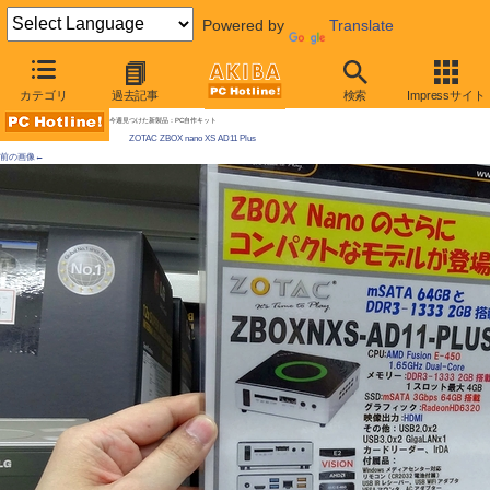
Powered by
Translate
AKIBA PC Hotline!
カテゴリ
過去記事
検索
Impressサイト
[拡大画像]
約10cm角の小型PCキット発売、AMD E-450搭載 ZOTAC製、mSATAで6Gbps対応
今週見つけた新製品：PC自作キット
ZOTAC ZBOX nano XS AD11 Plus
前の画像←