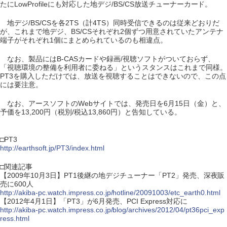
たにLowProfileにも対応した地デジ/BS/CS放送チューナーカード。
地デジ/BS/CSを各2TS（計4TS）同時受信できるのは従来どおりだ
が、これまで地デジ、BS/CSそれぞれ2個ずつ用意されていたアンテナ
端子がそれぞれ1個にまとめられているのも相違点。
なお、製品にはB-CASカードや録画/視聴ソフトがついておらず、
「視聴環境の整備を利用者に委ねる」というスタンスはこれまで同様。
PT3を購入しただけでは、放送を視聴することはできないので、この点
には要注意。
なお、アースソフトのWebサイトでは、発売日を6月15日（金）と、
予価を13,200円（税別/税込13,860円）と告知している。
□PT3
http://earthsoft.jp/PT3/index.html
□関連記事
【2009年10月3日】PT1後継の地デジチューナー「PT2」発売、深夜販
売に600人
http://akiba-pc.watch.impress.co.jp/hotline/20091003/etc_earth0.html
【2012年4月1日】「PT3」が6月発売、PCI Express対応に
http://akiba-pc.watch.impress.co.jp/blog/archives/2012/04/pt36pci_exp
ress.html