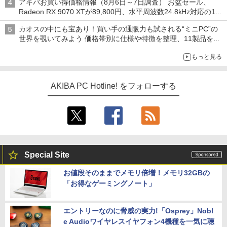
アキバお買い得価格情報（8月6日～7日調査） お盆セール、
Radeon RX 9070 XTが89,800円、水平周波数24.8kHz対応の17
型モニターが9,801円、暑さ指数連動セール ほか
カオスの中にも宝あり！買い手の通販力も試される“ミニPC”の
世界を覗いてみよう 価格帯別に仕様や特徴を整理、11製品をピ
ックアップ text by 石川 ひさよし
もっと見る
AKIBA PC Hotline! をフォローする
Special Site
お値段そのままでメモリ倍増！メモリ32GBの
「お得なゲーミングノート」
エントリーなのに脅威の実力!「Osprey」Nobl
e Audioワイヤレスイヤフォン4機種を一気に聴