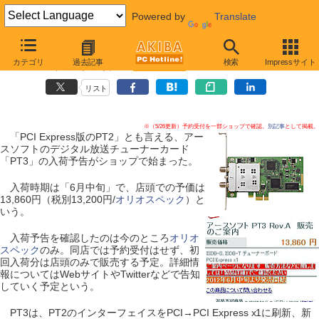
Powered by
Translate
【 2012年5月22日 】
カテゴリ
過去記事
検索
Impressサイト
「PT3」の入荷が予告、6月中旬
リスト
※（5/26更新）予約受付を一部ショップで確認。
別記事
として掲載。
「PCI Express版のPT2」とも言える、アー
スソフトのデジタル放送チューナーカード
「PT3」の入荷予告がショップで始まった。
入荷時期は「6月中旬」で、店頭での予価は
13,860円（税別13,200円/
オリオスペック
）と
いう。
入荷予告を確認したのは今のところ
オリオ
スペック
のみ。同店では予約受付はせず、初
回入荷分は店頭のみで販売する予定。詳細情
報についてはWebサイトやTwitterなどで告知
していく予定という。
PT3は、PT2のインターフェイスをPCI→PCI Express x1に刷新、新