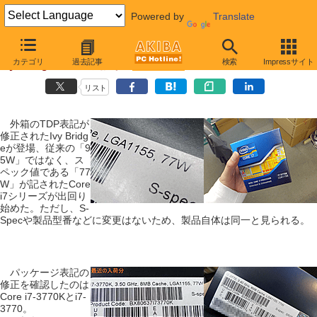
Powered by
Translate
【 2012年5月26日 】
カテゴリ
過去記事
検索
Impressサイト
Ivy BridgeのTDP表記が方針転換？「77W」に
リスト
外箱のTDP表記が
修正されたIvy Bridg
eが登場、従来の「9
5W」ではなく、ス
ペック値である「77
W」が記されたCore
i7シリーズが出回り
始めた。ただし、S-
Specや製品型番などに変更はないため、製品自体は同一と見られる。
パッケージ表記の
修正を確認したのは
Core i7-3770Kとi7-
3770。