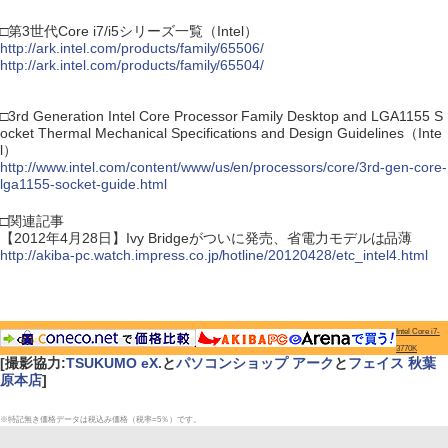
□第3世代Core i7/i5シリーズ一覧（Intel）
http://ark.intel.com/products/family/65506/
http://ark.intel.com/products/family/65504/
□3rd Generation Intel Core Processor Family Desktop and LGA1155 S
ocket Thermal Mechanical Specifications and Design Guidelines（Inte
l）
http://www.intel.com/content/www/us/en/processors/core/3rd-gen-core-
lga1155-socket-guide.html
□関連記事
【2012年4月28日】Ivy Bridgeがついに発売、省電力モデルは品薄
http://akiba-pc.watch.impress.co.jp/hotline/20120428/etc_intel4.html
Intel Core i7-
3770K
[撮影協力:
TSUKUMO eX.
と
パソコンショップ アーク
と
フェイス 秋葉
原本店
]
※特記無き価格データは税込み価格（税率=5％）です。