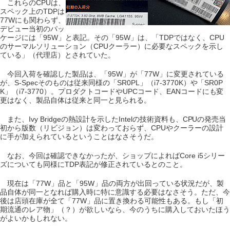
これらのCPUは、
スペック上のTDPは
77Wにも関わらず、
デビュー当初のパッ
ケージには「95W」と表記。その「95W」は、「TDPではなく、CPU
のサーマルソリューション（CPUクーラー）に必要なスペックを示し
ている」（代理店）とされていた。
今回入荷を確認した製品は、「95W」が「77W」に変更されている
が、S-Specそのものは従来同様の「SR0PL」（i7-3770K）や「SR0P
K」（i7-3770）。プロダクトコードやUPCコード、EANコードにも変
更はなく、製品自体は従来と同一と見られる。
また、Ivy Bridgeの熱設計を示したIntelの技術資料も、CPUの発売当
初から版数（リビジョン）は変わっておらず、CPUやクーラーの設計
に手が加えられているということはなさそうだ。
なお、今回は確認できなかったが、ショップによればCore i5シリー
ズについても同様にTDP表記が修正されているとのこと。
現在は「77W」品と「95W」品の両方が出回っている状況だが、製
品自体が同一となれば購入時に特に意識する必要はなさそう。ただ、今
後は店頭在庫が全て「77W」品に置き換わる可能性もある。もし「初
期流通のレア物」（？）が欲しいなら、今のうちに購入しておいたほう
がよいかもしれない。