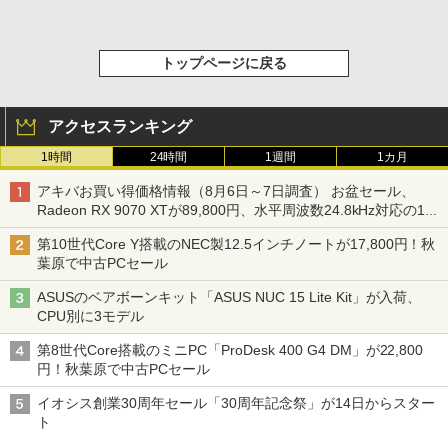
トップページに戻る
アクセスランキング
1時間
24時間
1週間
1カ月
アキバお買い得価格情報（8月6日～7日調査） お盆セール、
Radeon RX 9070 XTが89,800円、水平周波数24.8kHz対応の17
型モニターが9,801円、暑さ指数連動セール ほか
第10世代Core Y搭載のNEC製12.5インチノートが17,800円！秋
葉原で中古PCセール
ASUSのベアボーンキット「ASUS NUC 15 Lite Kit」が入荷、
CPU別に3モデル
第8世代Core搭載のミニPC「ProDesk 400 G4 DM」が22,800
円！秋葉原で中古PCセール
イオシス創業30周年セール「30周年記念祭」が14日からスター
ト