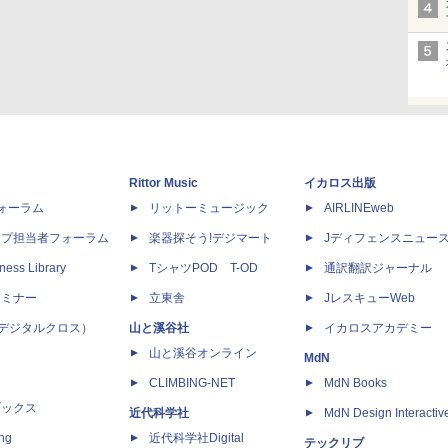
Rittor Music
イカロス出版
dフォーラム
リットーミュージック
AIRLINEweb
ップ担当者フォーラム
楽器探そう!デジマート
Jディフェンスニュー
ness Library
TシャツPOD T-OD
通訳翻訳ジャーナル
セミナー
立東舎
JレスキューWeb
 X（デジタルクロス）
山と溪谷社
イカロスアカデミー
山と溪谷オンライン
MdN
CLIMBING-NET
MdN Books
ブックス
近代科学社
MdN Design Interactiv
ing
近代科学社Digital
テックリブ