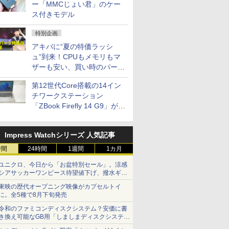
ー「MMCじょい君」のケー
ス付きモデル
特別企画
アキバに“夏の特価ラッシ
ュ”到来！CPUもメモリもマ
ザーも安い、買い時のパーツ
は？【8月7日(金)22時配信】
第12世代Core搭載の14イン
チワークステーション
「ZBook Firefly 14 G9」が
79,800円！秋葉原で中古PC
セール
Impress Watchシリーズ 人気記事
時間
24時間
1週間
1カ月
ユニクロ、今日から「お盆特別セール」。涼感
シアサッカーワンピース待望値下げ、撥水ギア
ショーツは1990円に
東映の歴代オープニング映像がカプセルトイ
に。全5種で8月下旬発売
令和のファミコンディスクシステム？安価に書
き換え可能なGB用「しましまディスクシステ
ム」