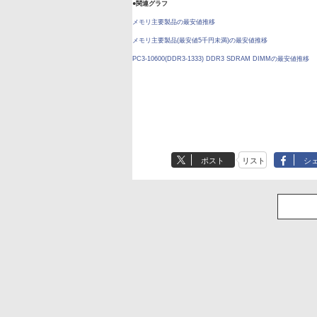
●関連グラフ
メモリ主要製品の最安値推移
メモリ主要製品(最安値5千円未満)の最安値推移
PC3-10600(DDR3-1333) DDR3 SDRAM DIMMの最安値推移
ポスト
リスト
シ