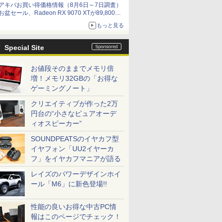
アキバお買い得価格情報（8月6日～7日調査）
by 石川 ひさよし
お盆セール、Radeon RX 9070 XTが89,800
円、水平周波数24.8kHz対応の17型モニターが
もっと見る
9,801円、暑さ指数連動セール ほか
Special Site
お値段そのままでメモリ倍
増！メモリ32GBの「お得な
ゲーミングノート」
クリエイティブが作った2万
円台の“小さなピュアオーデ
ィオスピーカー”
SOUNDPEATSのイヤカフ型
イヤフォン「UU2イヤーカ
フ」をイヤカフマニアが語る
レイズのパワーデザインホイ
ール「M6」に新色登場!!
性能の良いお得な中古PC情
報はこのページでチェック！