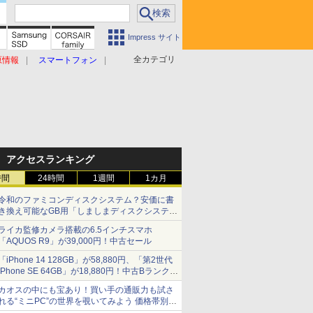
Impress サイト
全カテゴリ
原情報
スマートフォン
アクセスランキング
時間
24時間
1週間
1カ月
令和のファミコンディスクシステム？安価に書
き換え可能なGB用「しましまディスクシステ
ム」
ライカ監修カメラ搭載の6.5インチスマホ
「AQUOS R9」が39,000円！中古セール
「iPhone 14 128GB」が58,880円、「第2世代
iPhone SE 64GB」が18,880円！中古Bランク品
セール
カオスの中にも宝あり！買い手の通販力も試さ
れる“ミニPC”の世界を覗いてみよう 価格帯別に
仕様や特徴を整理、11製品をピックアップ text