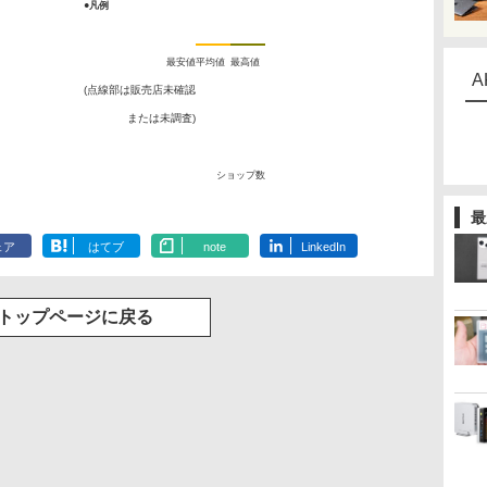
●凡例
最安値
平均値
最高値
A
(点線部は販売店未確認
または未調査)
ショップ数
最
ェア
はてブ
note
LinkedIn
トップページに戻る