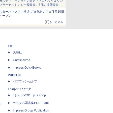
カルディ、オンライン限定「ネコバッグ＆タン
ブラーセット」を一般販売。7月の抽選販売の
当選無効分
スターバックス、横浜に“文化財カフェ”8月10日
オープン
もっと見る
ICE
天海社
ス
Comic curea
impress QuickBooks
PUBFUN
パブファンセルフ
IPGネットワーク
TシャツPOD pTa.shop
カスタム写真集POD fabli
e
Impress Group Publication