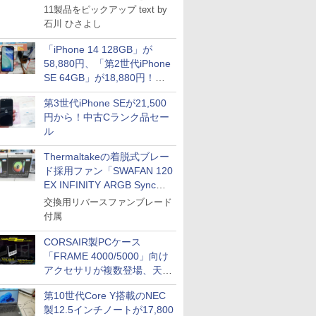
11製品をピックアップ text by
石川 ひさよし
「iPhone 14 128GB」が
58,880円、「第2世代iPhone
SE 64GB」が18,880円！中
古Bランク品セール
第3世代iPhone SEが21,500
円から！中古Cランク品セー
ル
Thermaltakeの着脱式ブレー
ド採用ファン「SWAFAN 120
EX INFINITY ARGB Sync」
に単品パッケージ
交換用リバースファンブレード
付属
CORSAIR製PCケース
「FRAME 4000/5000」向け
アクセサリが複数登場、天然
木製パネルや背面コネクタ対
第10世代Core Y搭載のNEC
応トレイなど
製12.5インチノートが17,800