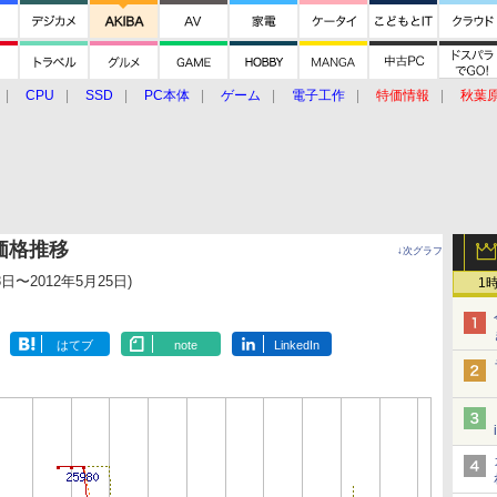
CPU
SSD
PC本体
ゲーム
電子工作
特価情報
秋葉
グルメ
イベント
価格動向
Bの価格推移
↓次グラフ
8日〜2012年5月25日)
1
はてブ
note
LinkedIn