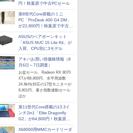
円！秋葉原で中古PCセール
第8世代Core搭載のミニ
PC「ProDesk 400 G4 DM」
が22,800円！秋葉原で中古
PCセール
ASUSのベアボーンキット
「ASUS NUC 15 Lite Kit」が
入荷、CPU別に3モデル
アキバお買い得価格情報（8
月6日～7日調査）
お盆セール、Radeon RX 9070
XTが89,800円、水平周波数
24.8kHz対応の17型モニターが
9,801円、暑さ指数連動セール
ほか
第11世代Core搭載の13.3イ
ンチ2in1「Elite Dragonfly
G2」が64,800円！秋葉原で
中古PCセール
X68000用MMCカードリーダ