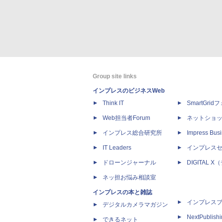
Group site links
インプレスのビジネスWeb
Think IT
SmartGri
Web担当者Forum
ネットショ
インプレス総合研究所
Impress Busi
IT Leaders
インプレス
ドローンジャーナル
DIGITAL
ネッ担お悩み相談室
インプレスの本と雑誌
インプレス
デジタルカメラマガジン
NextPublish
できるネット