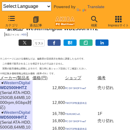
Powered by
Translate
2012年5月26日
カテゴリ
過去記事
検索
Impressサイト
-新製品- WesternDigital WD2500HHTZ
[
]
製品ジャンル：
HDD
リスト
※このページにおける価格などは、編集部が店頭表示を独自に調査したものです。
この価格で販売されることを保証するものではありません。
実際の販売価格は変動しますので、購入時に各ショップ店頭にてご確認ください。
※特記無き価格情報は税込み価格（税率=5％）です。
メーカー/製品名
価格(円)
ショップ
備考
|
●
WesternDigital
WD2500HHTZ
12,800
売り切れ
PC DIY SHOP FreeT
(Serial ATA-HDD,
250GB,64MB,10
000rpm,6Gbps対
12,800
TWOTOP秋葉原本店
応)
|
●
WesternDigital
16,780
1F
TSUKUMO eX.
WD5000HHTZ
16,800
売り切れ
(Serial ATA-HDD,
PC DIY SHOP FreeT
500GB,64MB,10
16,800
TWOTOP秋葉原本店