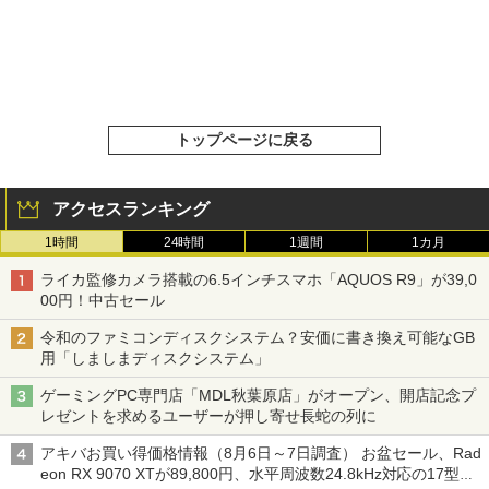
トップページに戻る
アクセスランキング
1時間
24時間
1週間
1カ月
ライカ監修カメラ搭載の6.5インチスマホ「AQUOS R9」が39,0
00円！中古セール
令和のファミコンディスクシステム？安価に書き換え可能なGB
用「しましまディスクシステム」
ゲーミングPC専門店「MDL秋葉原店」がオープン、開店記念プ
レゼントを求めるユーザーが押し寄せ長蛇の列に
アキバお買い得価格情報（8月6日～7日調査） お盆セール、Rad
eon RX 9070 XTが89,800円、水平周波数24.8kHz対応の17型モ