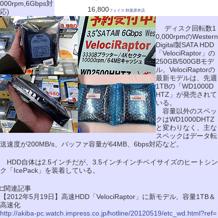
000rpm,6Gbps対
16,800
応)
フェイス 秋葉原本店
ディスク回転数1
0,000rpmのWestern
Digital製SATA HDD
「VelociRaptor」の
250GB/500GBモデ
ル。VelociRaptorの
最新モデルは、先週
1TBの「WD1000D
HTZ」が発売されて
いる。
容量以外のスペッ
クはWD1000DHTZ
と変わりなく、主な
スペックはデータ転
送速度が200MB/s、バッファ容量が64MB、6bps対応など。
HDD自体は2.5インチだが、3.5インチインチベイサイズのヒートシン
ク「IcePack」を装着している。
□関連記事
【2012年5月19日】高速HDD「VelociRaptor」に新モデル、容量1TB＆
高速化
http://akiba-pc.watch.impress.co.jp/hotline/20120519/etc_wd.html?ref=