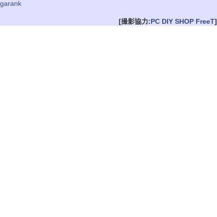
garank
[撮影協力:
PC DIY SHOP FreeT
]