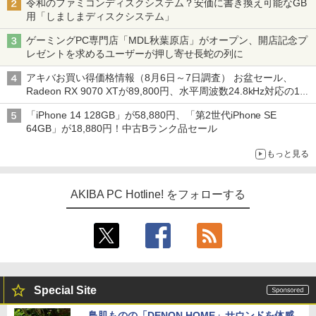
令和のファミコンディスクシステム？安価に書き換え可能なGB
用「しましまディスクシステム」
ゲーミングPC専門店「MDL秋葉原店」がオープン、開店記念プ
レゼントを求めるユーザーが押し寄せ長蛇の列に
アキバお買い得価格情報（8月6日～7日調査） お盆セール、
Radeon RX 9070 XTが89,800円、水平周波数24.8kHz対応の17
型モニターが9,801円、暑さ指数連動セール ほか
「iPhone 14 128GB」が58,880円、「第2世代iPhone SE
64GB」が18,880円！中古Bランク品セール
もっと見る
AKIBA PC Hotline! をフォローする
Special Site
鳥肌ものの「DENON HOME」サウンドを体感