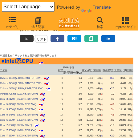
Powered by
Translate
CPU最安値情報・プラットフォーム別単価順(Intel系)
カテゴリ
過去記事
検索
Impressサイト
【調査日：2012年5月23日】
リスト
※製品名をクリックすると最安値情報を表示します
●
Intel系CPU
|
1MHz単価
モデル
店数
最安値(円)
前回比
増減率(％)
平均値(円)
前回比
(最安値÷MHz)
Celeron G530 (2.4GHz,2MB,TDP 65W)
8
1.4
3,380
+200
+6.3
3,502
+75
[
↑
]
[
↑
]
Celeron G540 (2.5GHz,2MB,TDP 65W)
5
1.7
4,290
0
0.0
4,444
-37
[→]
[
↓
]
Celeron G460 (1.8GHz,1.5MB,TDP 35W)
7
1.7
3,050
+80
+2.7
3,177
-3
[
↑
]
[
↓
]
Pentium G630T (2.3GHz,TDP 35W)
9
2.6
5,980
-70
-1.2
6,225
-96
[
↓
]
[
↓
]
Core i3-2120T (2.60GHz,TDP 35W)
5
3.8
9,880
0
0.0
10,022
-458
[→]
[
↓
]
Core i5-3450 (3.10GHz,TDP 77W)
13
5.2
15,970
-810
-4.8
16,637
-476
[
↓
]
[
↓
]
Core i5-3550 (3.30GHz,TDP 77W)
13
5.3
17,480
-1,000
-5.4
18,192
-588
[
↓
]
[
↓
]
Core i5-3450S (2.80GHz,TDP 65W)
14
5.7
15,970
-810
-4.8
16,601
-571
[
↓
]
[
↓
]
Core i5-3570K (3.40GHz,TDP 77W)
14
5.8
19,800
-180
-0.9
20,385
-467
[
↓
]
[
↓
]
Core i7-3820 (3.60GHz,10MB)
12
6.7
24,250
-330
-1.3
24,824
-357
[
↓
]
[
↓
]
Core i7-2600 (3.40GHz,TDP 95W)
8
6.7
22,800
-97
-0.4
23,792
-296
[
↓
]
[
↓
]
Core i7-2600K (3.40GHz,TDP 95W)
9
7.0
23,780
+700
+3.0
24,209
-46
[
↑
]
[
↓
]