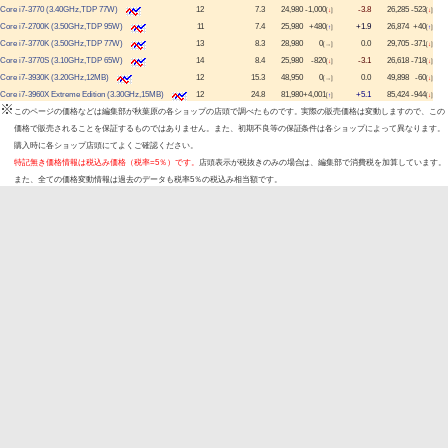
Core i7-3770 (3.40GHz,TDP 77W)
12
7.3
24,980
-1,000
-3.8
26,285
-523
[
↓
]
[
↓
]
Core i7-2700K (3.50GHz,TDP 95W)
11
7.4
25,980
+480
+1.9
26,874
+40
[
↑
]
[
↑
]
Core i7-3770K (3.50GHz,TDP 77W)
13
8.3
28,980
0
0.0
29,705
-371
[→]
[
↓
]
Core i7-3770S (3.10GHz,TDP 65W)
14
8.4
25,980
-820
-3.1
26,618
-718
[
↓
]
[
↓
]
Core i7-3930K (3.20GHz,12MB)
12
15.3
48,950
0
0.0
49,898
-60
[→]
[
↓
]
Core i7-3960X Extreme Edition (3.30GHz,15MB)
12
24.8
81,980
+4,001
+5.1
85,424
-944
[
↑
]
[
↓
]
※
このページの価格などは編集部が秋葉原の各ショップの店頭で調べたものです。実際の販売価格は変動しますので、この
価格で販売されることを保証するものではありません。また、初期不良等の保証条件は各ショップによって異なります。
購入時に各ショップ店頭にてよくご確認ください。
特記無き価格情報は税込み価格（税率=5％）です。
店頭表示が税抜きのみの場合は、編集部で消費税を加算しています。
また、全ての価格変動情報は過去のデータも税率5％の税込み相当額です。