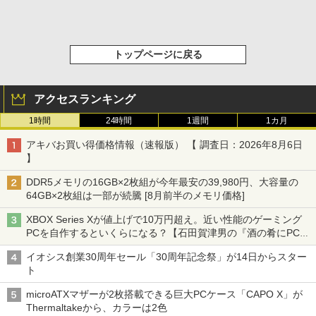
トップページに戻る
アクセスランキング
1時間
24時間
1週間
1カ月
アキバお買い得価格情報（速報版） 【 調査日：2026年8月6日
】
DDR5メモリの16GB×2枚組が今年最安の39,980円、大容量の
64GB×2枚組は一部が続騰 [8月前半のメモリ価格]
XBOX Series Xが値上げで10万円超え。近い性能のゲーミング
PCを自作するといくらになる？【石田賀津男の『酒の肴にPCゲ
ーム』】
イオシス創業30周年セール「30周年記念祭」が14日からスター
ト
microATXマザーが2枚搭載できる巨大PCケース「CAPO X」が
Thermaltakeから、カラーは2色