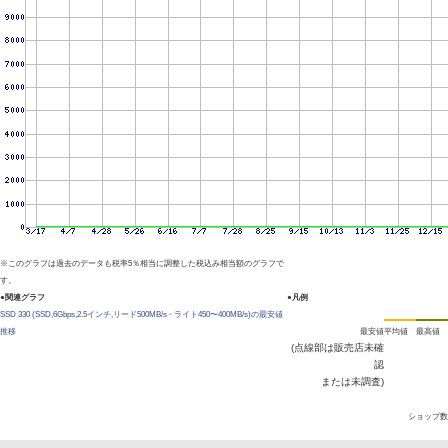
※このグラフは過去のデータも税率5％相当に調整した税込み相当額のグラフで
す。
●関連グラフ
●凡例
SSD 330 (SSD,6Gbps,2.5インチ,リード500MB/s・ライト450〜400MB/s)の最安値
推移
最安値
平均値
最高値
(点線部は販売店未確
認
または未調査)
ショップ数