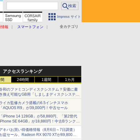
Impress サイト
全カテゴリ
原情報
スマートフォン
アクセスランキング
時間
24時間
1週間
1カ月
令和のファミコンディスクシステム？安価に書
き換え可能なGB用「しましまディスクシステ
ム」
ライカ監修カメラ搭載の6.5インチスマホ
「AQUOS R9」が39,000円！中古セール
「iPhone 14 128GB」が58,880円、「第2世代
iPhone SE 64GB」が18,880円！中古Bランク品
セール
アキバお買い得価格情報（8月6日～7日調査）
お盆セール、Radeon RX 9070 XTが89,800
円、水平周波数24.8kHz対応の17型モニターが