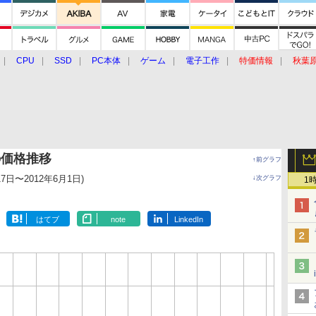
CPU
SSD
PC本体
ゲーム
電子工作
特価情報
秋葉
グルメ
イベント
価格動向
)の価格推移
↑前グラフ
17日〜2012年6月1日)
↓次グラフ
1
はてブ
note
LinkedIn