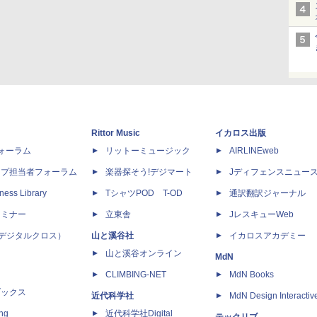
Rittor Music
イカロス出版
dフォーラム
リットーミュージック
AIRLINEweb
ップ担当者フォーラム
楽器探そう!デジマート
Jディフェンスニュー
ness Library
TシャツPOD T-OD
通訳翻訳ジャーナル
セミナー
立東舎
JレスキューWeb
 X（デジタルクロス）
山と溪谷社
イカロスアカデミー
山と溪谷オンライン
MdN
CLIMBING-NET
MdN Books
ブックス
近代科学社
MdN Design Interactiv
ing
近代科学社Digital