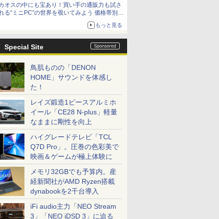
カオスの中にも宝あり！買い手の通販力も試さ
9,801円、暑さ指数連動セール ほか
れる“ミニPC”の世界を覗いてみよう 価格帯別に
仕様や特徴を整理、11製品をピックアップ text
もっと見る
by 石川 ひさよし
Special Site
鳥肌ものの「DENON
HOME」サウンドを体感し
た！
レイズ鍛造1ピースアルミホ
イール「CE28 N-plus」軽量
なままに剛性を向上
ハイグレードテレビ「TCL
Q7D Pro」。圧巻の色彩美で
映画＆ゲームが極上体験に
メモリ32GBでも予算内。産
経新聞社がAMD Ryzen搭載
dynabookを2千台導入
iFi audio主力「NEO Stream
3」「NEO iDSD 3」に迫る