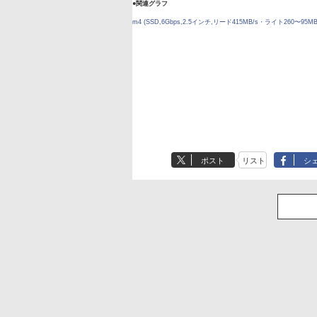
●関連グラフ
m4 (SSD,6Gbps,2.5インチ,リード415MB/s・ライト260〜95
ポスト
リスト
シ