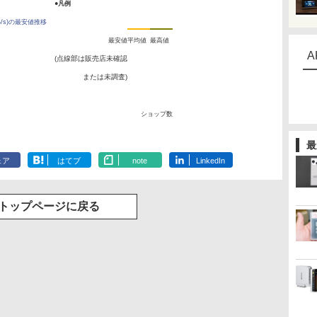
●凡例
MB/s)の最安値推移
最安値
平均値
最高値
A
(点線部は販売店未確認
または未調査)
ショップ数
最
ェア
はてブ
note
LinkedIn
トップページに戻る