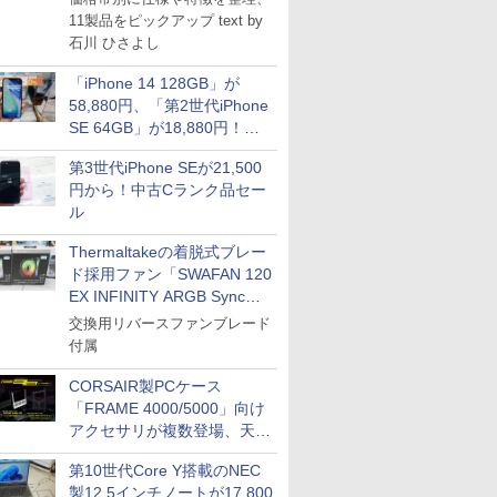
11製品をピックアップ text by
石川 ひさよし
「iPhone 14 128GB」が
58,880円、「第2世代iPhone
SE 64GB」が18,880円！中
古Bランク品セール
第3世代iPhone SEが21,500
円から！中古Cランク品セー
ル
Thermaltakeの着脱式ブレー
ド採用ファン「SWAFAN 120
EX INFINITY ARGB Sync」
に単品パッケージ
交換用リバースファンブレード
付属
CORSAIR製PCケース
「FRAME 4000/5000」向け
アクセサリが複数登場、天然
木製パネルや背面コネクタ対
第10世代Core Y搭載のNEC
応トレイなど
製12.5インチノートが17,800