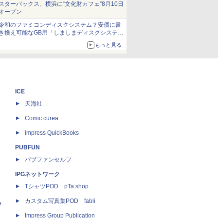
スターバックス、横浜に“文化財カフェ”8月10日
オープン
令和のファミコンディスクシステム？安価に書
き換え可能なGB用「しましまディスクシステ
ム」
もっと見る
ICE
天海社
ス
Comic curea
impress QuickBooks
PUBFUN
パブファンセルフ
IPGネットワーク
TシャツPOD pTa.shop
カスタム写真集POD fabli
e
Impress Group Publication