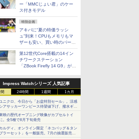
ー「MMCじょい君」のケー
ス付きモデル
特別企画
アキバに“夏の特価ラッシ
ュ”到来！CPUもメモリもマ
ザーも安い、買い時のパーツ
は？【8月7日(金)22時配信】
第12世代Core搭載の14イン
チワークステーション
「ZBook Firefly 14 G9」が
79,800円！秋葉原で中古PC
セール
Impress Watchシリーズ 人気記事
時間
24時間
1週間
1カ月
ユニクロ、今日から「お盆特別セール」。涼感
シアサッカーワンピース待望値下げ、撥水ギア
ショーツは1990円に
東映の歴代オープニング映像がカプセルトイ
に。全5種で8月下旬発売
カルディ、オンライン限定「ネコバッグ＆タン
ブラーセット」を一般販売。7月の抽選販売の
当選無効分