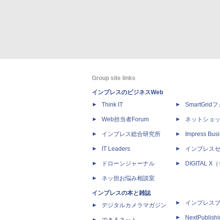
Group site links
インプレスのビジネスWeb
Think IT
SmartGri
Web担当者Forum
ネットショ
インプレス総合研究所
Impress Busi
IT Leaders
インプレス
ドローンジャーナル
DIGITAL
ネッ担お悩み相談室
インプレスの本と雑誌
インプレス
デジタルカメラマガジン
NextPublish