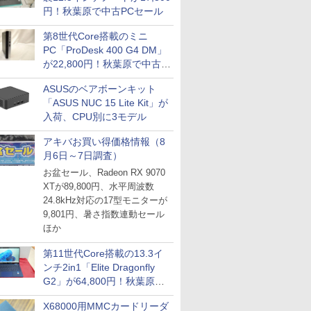
円！秋葉原で中古PCセール
第8世代Core搭載のミニ
PC「ProDesk 400 G4 DM」
が22,800円！秋葉原で中古
PCセール
ASUSのベアボーンキット
「ASUS NUC 15 Lite Kit」が
入荷、CPU別に3モデル
アキバお買い得価格情報（8
月6日～7日調査）
お盆セール、Radeon RX 9070
XTが89,800円、水平周波数
24.8kHz対応の17型モニターが
9,801円、暑さ指数連動セール
ほか
第11世代Core搭載の13.3イ
ンチ2in1「Elite Dragonfly
G2」が64,800円！秋葉原で
中古PCセール
X68000用MMCカードリーダ