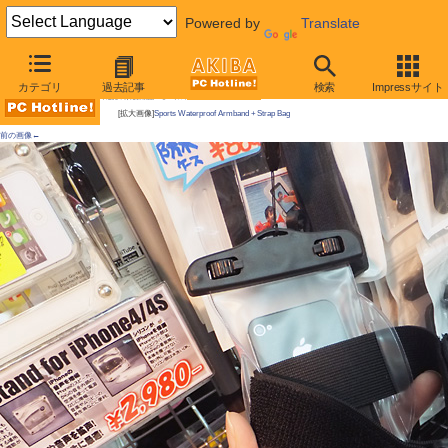
Powered by
Translate
AKIBA PC Hotline!
カテゴリ
過去記事
検索
Impressサイト
今週見つけた新製品：モバイルアクセサリー
[拡大画像]
Sports Waterproof Armband + Strap Bag
前の画像←