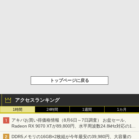
トップページに戻る
アクセスランキング
1時間
24時間
1週間
1カ月
アキバお買い得価格情報（8月6日～7日調査） お盆セール、
Radeon RX 9070 XTが89,800円、水平周波数24.8kHz対応の17
型モニターが9,801円、暑さ指数連動セール ほか
DDR5メモリの16GB×2枚組が今年最安の39,980円、大容量の