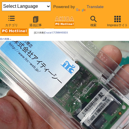
Powered by
Translate
AKIBA PC Hotline!
カテゴリ
過去記事
検索
Impressサイト
今週見つけた新製品：ハードディスク
[拡大画像]
Crucial CT256M4SSD3
前の画像←