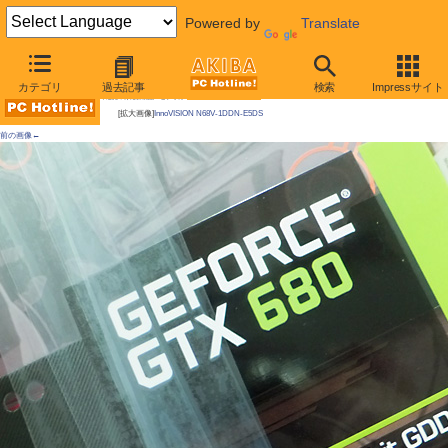
Powered by
Translate
AKIBA PC Hotline!
カテゴリ
過去記事
検索
Impressサイト
今週見つけた新製品：ビデオカード
[拡大画像]
InnoVISION N68V-1DDN-E5DS
前の画像←