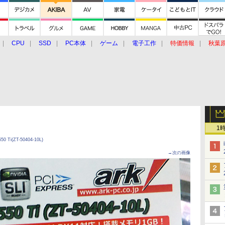
CPU
SSD
PC本体
ゲーム
電子工作
特価情報
秋葉
グルメ
イベント
価格動向
1
0 Ti(ZT-50404-10L)
→次の画像