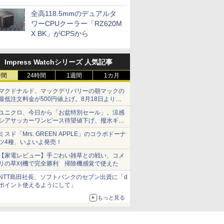
プに5インチ液晶搭載
全高118.5mmのデュアルタ
ワーCPUクーラー「RZ620M
X BK」がCPSから
Impress Watchシリーズ 人気記事
時間
24時間
1週間
1カ月
マクドナルド、マックデリバリーの朝マックの
最低注文料金が500円値上げ。8月18日より
1,500円から受付
ユニクロ、今日から「お盆特別セール」。涼感
シアサッカーワンピース待望値下げ、撥水ギア
ショーツは1990円に
ミスド「Mrs. GREEN APPLE」のコラボドーナ
ツ4種、いよいよ発売！
【家電レビュー】手ごわい雑草との戦い、コメ
リの草刈機で完全勝利 掃除機感覚で使えた
NTT島田社長、ソフトバンクのセブン出資に「d
ポイント使えるようにして」
もっと見る