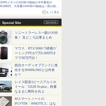
DDR5メモリの16GB×2枚組が今年最安の
39,980円、大容量の64GB×2枚組は一部が続騰
[8月前半のメモリ価格]
もっと見る
Special Site
ソニーミラーレス一眼の大特
集！ 見どころ記事まとめ
マウス、RTX 5060 Ti搭載ゲ
ーミングPCが7万5,000円オ
フで30万円台！
総合オーディオブランドに進
化するSHANLINGとは何者
か？
レイズ鍛造1ピースアルミホ
イール「CE28 N-plus」軽量
なままに剛性を向上
AIスマートノートの
iFLYTEK「AINOTE 2」はな