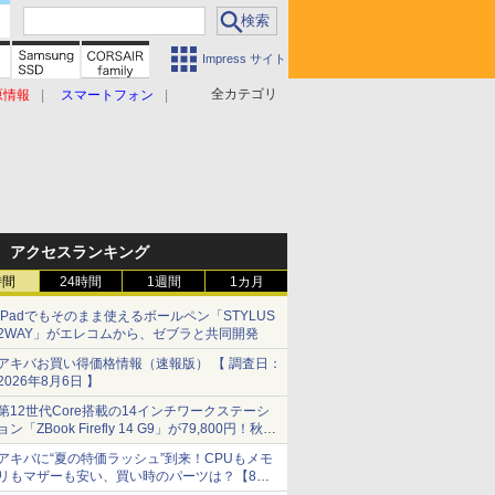
Impress サイト
全カテゴリ
原情報
スマートフォン
アクセスランキング
時間
24時間
1週間
1カ月
iPadでもそのまま使えるボールペン「STYLUS
2WAY」がエレコムから、ゼブラと共同開発
アキバお買い得価格情報（速報版） 【 調査日：
2026年8月6日 】
第12世代Core搭載の14インチワークステーシ
ョン「ZBook Firefly 14 G9」が79,800円！秋葉
原で中古PCセール
アキバに“夏の特価ラッシュ”到来！CPUもメモ
リもマザーも安い、買い時のパーツは？【8月7
日(金)22時配信】