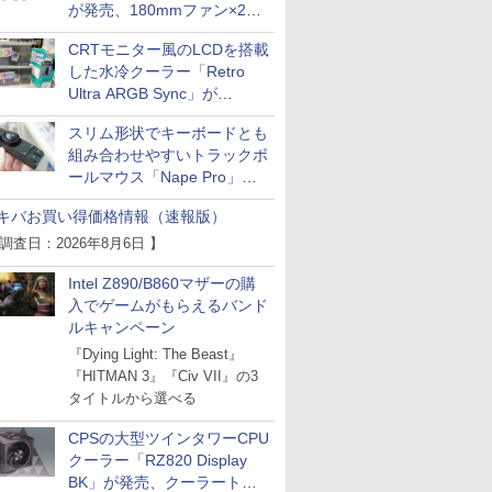
が発売、180mmファン×2搭
載
CRTモニター風のLCDを搭載
した水冷クーラー「Retro
Ultra ARGB Sync」が
Thermaltakeから
スリム形状でキーボードとも
組み合わせやすいトラックボ
ールマウス「Nape Pro」が
Keychronから
キバお買い得価格情報（速報版）
 調査日：2026年8月6日 】
Intel Z890/B860マザーの購
入でゲームがもらえるバンド
ルキャンペーン
『Dying Light: The Beast』
『HITMAN 3』『Civ VII』の3
タイトルから選べる
CPSの大型ツインタワーCPU
クーラー「RZ820 Display
BK」が発売、クーラートッ