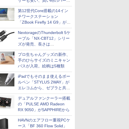
ザーも安い、買い時のパーツ
は？【8月7日(金)22時配信】
第12世代Core搭載の14イン
チワークステーション
「ZBook Firefly 14 G9」が
79,800円！秋葉原で中古PC
NextorageのThunderbolt 5ケ
セール
ーブル「NX-CBT12」シリー
ズが発売、長さは
30cm/50cm/1mの3種類
プロ生ちゃんグッズの新作、
手のひらサイズのミニキャン
バスが入荷。絵柄は5種類
iPadでもそのまま使えるボー
ルペン「STYLUS 2WAY」が
エレコムから、ゼブラと共同
開発
デュアルファンクーラー搭載
の「PULSE AMD Radeon
RX 9050」がSAPPHIREから
HAVNのエアフロー重視PCケ
ース「BF 360 Flow Solid」