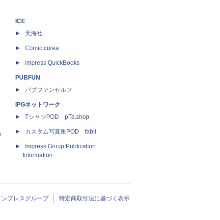
ICE
天海社
ス
Comic curea
impress QuickBooks
PUBFUN
パブファンセルフ
IPGネットワーク
TシャツPOD pTa.shop
カスタム写真集POD fabli
e
Impress Group Publication
Information
インプレスグループ
特定商取引法に基づく表示