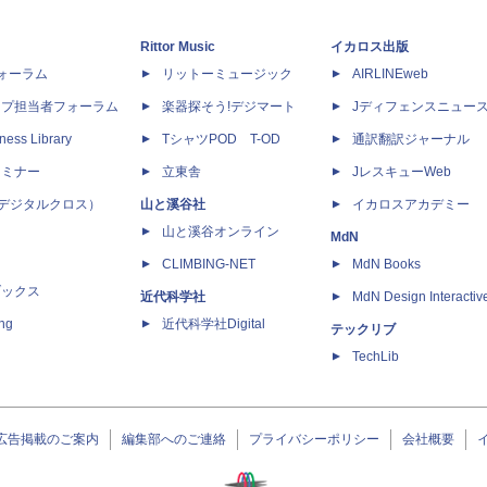
Rittor Music
イカロス出版
dフォーラム
リットーミュージック
AIRLINEweb
ップ担当者フォーラム
楽器探そう!デジマート
Jディフェンスニュー
ness Library
TシャツPOD T-OD
通訳翻訳ジャーナル
セミナー
立東舎
JレスキューWeb
 X（デジタルクロス）
山と溪谷社
イカロスアカデミー
山と溪谷オンライン
MdN
CLIMBING-NET
MdN Books
ブックス
近代科学社
MdN Design Interactiv
ing
近代科学社Digital
テックリブ
TechLib
広告掲載のご案内
編集部へのご連絡
プライバシーポリシー
会社概要