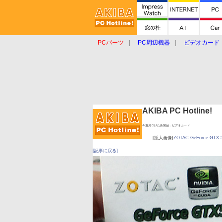
PCパーツ
PC周辺機器
ビデオカード
タブレット
おもしろグッズ
ショップ
AKIBA PC Hotline!
今週見つけた新製品：ビデオカード
[拡大画像]
ZOTAC GeForce GTX 55
[記事に戻る]