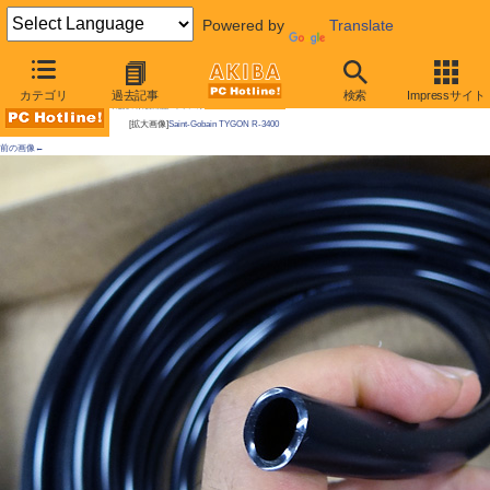
Powered by
Translate
AKIBA PC Hotline!
カテゴリ
過去記事
検索
Impressサイト
今週見つけた新製品：ファン/冷却関連製品
[拡大画像]
Saint-Gobain TYGON R-3400
前の画像←