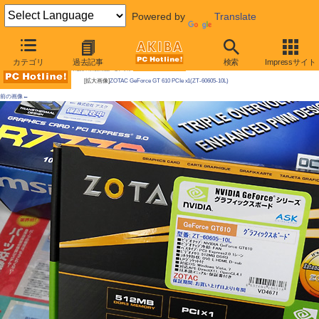
Powered by
Translate
AKIBA PC Hotline!
カテゴリ
過去記事
検索
Impressサイト
今週見つけた新製品：ビデオカード
[拡大画像]
ZOTAC GeForce GT 610 PCIe x1(ZT-60605-10L)
前の画像←