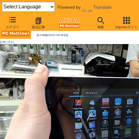
Powered by
Translate
AKIBA PC Hotline!
カテゴリ
過去記事
検索
Impressサイト
今週見つけた新製品：スマートフォン/タブレット端末
[拡大画像]
ONDA Vi60 精英版
[記事に戻る]