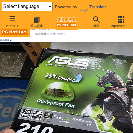
Powered by
Translate
AKIBA PC Hotline!
カテゴリ
過去記事
検索
Impressサイト
今週見つけた新製品：ビデオカード
[拡大画像]
ASUS 210-1GD3-L
前の画像←