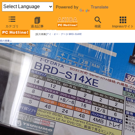
Powered by
Translate
AKIBA PC Hotline!
カテゴリ
過去記事
検索
Impressサイト
今週見つけた新製品：そのほかのドライブ類
[拡大画像]
アイ・オー・データ BRD-S14XE
前の画像←