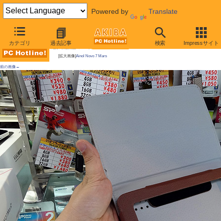
Powered by
Translate
AKIBA PC Hotline!
カテゴリ
過去記事
検索
Impressサイト
今週見つけた新製品：スマートフォン/タブレット端末
[拡大画像]
Ainol Novo 7 Mars
前の画像←