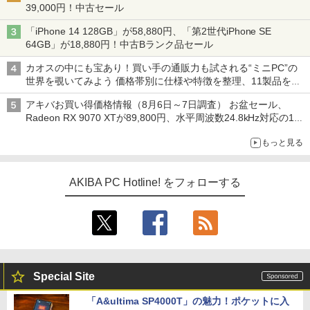
39,000円！中古セール
「iPhone 14 128GB」が58,880円、「第2世代iPhone SE
64GB」が18,880円！中古Bランク品セール
カオスの中にも宝あり！買い手の通販力も試される“ミニPC”の
世界を覗いてみよう 価格帯別に仕様や特徴を整理、11製品をピ
ックアップ text by 石川 ひさよし
アキバお買い得価格情報（8月6日～7日調査） お盆セール、
Radeon RX 9070 XTが89,800円、水平周波数24.8kHz対応の17
型モニターが9,801円、暑さ指数連動セール ほか
もっと見る
AKIBA PC Hotline! をフォローする
Special Site
「A&ultima SP4000T」の魅力！ポケットに入