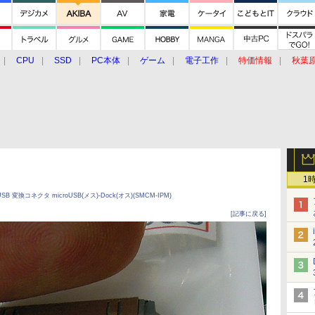
CPU
SSD
PC本体
ゲーム
電子工作
特価情報
秋葉
グルメ
イベント
価格動向
1
変換コネクタ microUSB(メス)-Dock(オス)(SMCM-IPM)
[記事に戻る]