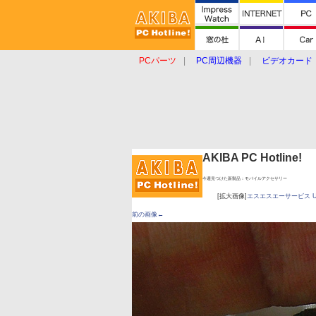
PCパーツ
PC周辺機器
ビデオカード
タブレット
おもしろグッズ
ショップ
AKIBA PC Hotline!
今週見つけた新製品：モバイルアクセサリー
[拡大画像]
エスエスエーサービス USB 
前の画像←