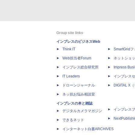
Group site links
インプレスのビジネスWeb
Think IT
SmartGri
Web担当者Forum
ネットショ
インプレス総合研究所
Impress Busi
IT Leaders
インプレス
ドローンジャーナル
DIGITAL
ネッ担お悩み相談室
インプレスの本と雑誌
インプレス
デジタルカメラマガジン
NextPublish
できるネット
インターネット白書ARCHIVES