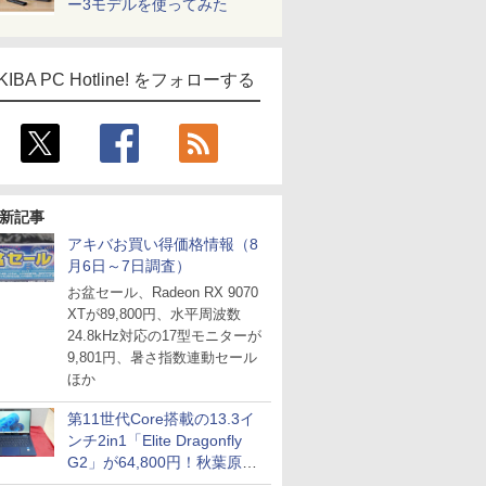
ー3モデルを使ってみた
KIBA PC Hotline! をフォローする
新記事
アキバお買い得価格情報（8
月6日～7日調査）
お盆セール、Radeon RX 9070
XTが89,800円、水平周波数
24.8kHz対応の17型モニターが
9,801円、暑さ指数連動セール
ほか
第11世代Core搭載の13.3イ
ンチ2in1「Elite Dragonfly
G2」が64,800円！秋葉原で
中古PCセール