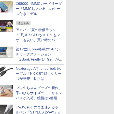
X68000用MMCカードリーダ
ー「MMCじょい君」のケー
ス付きモデル
特別企画
アキバに“夏の特価ラッシ
ュ”到来！CPUもメモリもマ
ザーも安い、買い時のパーツ
は？【8月7日(金)22時配信】
第12世代Core搭載の14イン
チワークステーション
「ZBook Firefly 14 G9」が
79,800円！秋葉原で中古PC
NextorageのThunderbolt 5ケ
セール
ーブル「NX-CBT12」シリー
ズが発売、長さは
30cm/50cm/1mの3種類
プロ生ちゃんグッズの新作、
手のひらサイズのミニキャン
バスが入荷。絵柄は5種類
iPadでもそのまま使えるボー
ルペン「STYLUS 2WAY」が