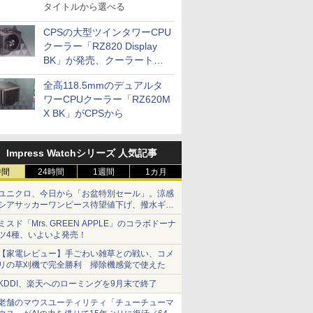
タイトルから選べる
CPSの大型ツインタワーCPU
クーラー「RZ820 Display
BK」が発売、クーラートッ
プに5インチ液晶搭載
全高118.5mmのデュアルタ
ワーCPUクーラー「RZ620M
X BK」がCPSから
Impress Watchシリーズ 人気記事
時間
24時間
1週間
1カ月
ユニクロ、今日から「お盆特別セール」。涼感
シアサッカーワンピース待望値下げ、撥水ギア
ショーツは1990円に
ミスド「Mrs. GREEN APPLE」のコラボドーナ
ツ4種、いよいよ発売！
【家電レビュー】手ごわい雑草との戦い、コメ
リの草刈機で完全勝利 掃除機感覚で使えた
KDDI、楽天へのローミングを9月末で終了
老舗のマウスユーティリティ「チューチューマ