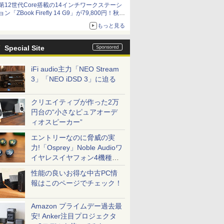
第12世代Core搭載の14インチワークステーシ
ョン「ZBook Firefly 14 G9」が79,800円！秋葉
原で中古PCセール
もっと見る
Special Site
iFi audio主力「NEO Stream
3」「NEO iDSD 3」に迫る
クリエイティブが作った2万
円台の“小さなピュアオーデ
ィオスピーカー”
エントリーなのに脅威の実
力!「Osprey」Noble Audioワ
イヤレスイヤフォン4機種を
一気に聴く
性能の良いお得な中古PC情
報はこのページでチェック！
Amazon プライムデー過去最
安! Anker注目プロジェクタ