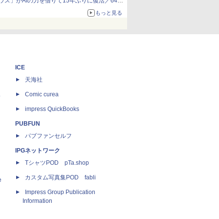
ウス」がAIの力を借りて15年ぶりに復活／64bit
化、Windows 10/11、「Chrome」も走り回
もっと見る
る。復活記念で2026年末まで500円
ICE
天海社
ス
Comic curea
impress QuickBooks
PUBFUN
パブファンセルフ
IPGネットワーク
TシャツPOD pTa.shop
カスタム写真集POD fabli
e
Impress Group Publication
Information