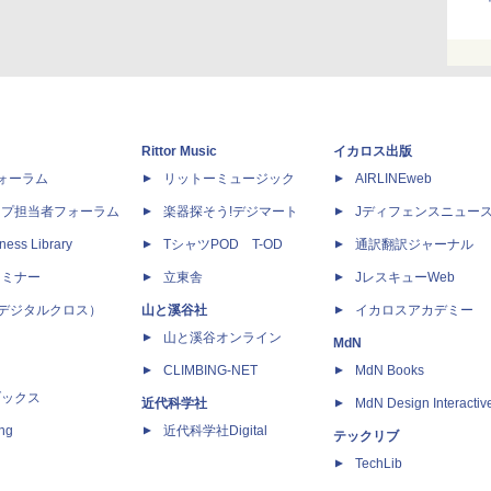
Rittor Music
イカロス出版
dフォーラム
リットーミュージック
AIRLINEweb
ップ担当者フォーラム
楽器探そう!デジマート
Jディフェンスニュー
ness Library
TシャツPOD T-OD
通訳翻訳ジャーナル
セミナー
立東舎
JレスキューWeb
 X（デジタルクロス）
山と溪谷社
イカロスアカデミー
山と溪谷オンライン
MdN
CLIMBING-NET
MdN Books
ブックス
近代科学社
MdN Design Interactiv
ing
近代科学社Digital
テックリブ
TechLib