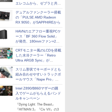
エレコムから、ゼブラと共同
開発
デュアルファンクーラー搭載
の「PULSE AMD Radeon
RX 9050」がSAPPHIREから
HAVNのエアフロー重視PCケ
ース「BF 360 Flow Solid」
が発売、180mmファン×2搭
載
CRTモニター風のLCDを搭載
した水冷クーラー「Retro
Ultra ARGB Sync」が
Thermaltakeから
スリム形状でキーボードとも
組み合わせやすいトラックボ
ールマウス「Nape Pro」が
Keychronから
Intel Z890/B860マザーの購
入でゲームがもらえるバンド
ルキャンペーン
『Dying Light: The Beast』
『HITMAN 3』『Civ VII』の3