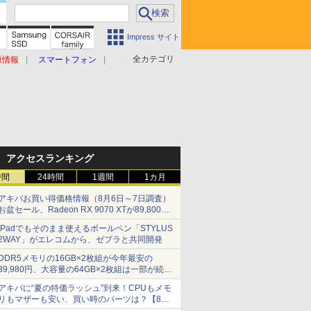
Impress サイト
全カテゴリ
原情報
スマートフォン
アクセスランキング
時間
24時間
1週間
1カ月
アキバお買い得価格情報（8月6日～7日調査）
お盆セール、Radeon RX 9070 XTが89,800
円、水平周波数24.8kHz対応の17型モニターが
iPadでもそのまま使えるボールペン「STYLUS
9,801円、暑さ指数連動セール ほか
2WAY」がエレコムから、ゼブラと共同開発
DDR5メモリの16GB×2枚組が今年最安の
39,980円、大容量の64GB×2枚組は一部が続騰
[8月前半のメモリ価格]
アキバに“夏の特価ラッシュ”到来！CPUもメモ
リもマザーも安い、買い時のパーツは？【8月7
日(金)22時配信】