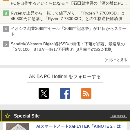
PCを自作するといくらになる？【石田賀津男の『酒の肴にPCゲ
ーム』】
Ryzenが上昇から一転して値下がり、「Ryzen 7 7700X3D」は
45,800円に急落し「Ryzen 7 7800X3D」との価格逆転解消 [8月
前半のCPU価格]
イオシス創業30周年セール「30周年記念祭」が14日からスター
ト
Sandisk(Western Digital)製SSDの特価・下落が顕著、最速級の
「SN8100」8TBが一時17万円割れ [8月前半のSSD価格]
もっと見る
AKIBA PC Hotline! をフォローする
Special Site
AIスマートノートのiFLYTEK「AINOTE 2」は