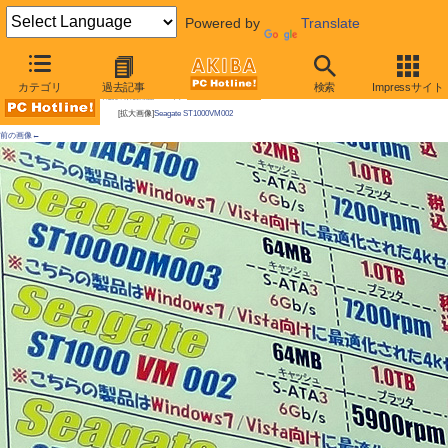
Powered by
Translate
AKIBA PC Hotline!
カテゴリ
過去記事
検索
Impressサイト
今週見つけた新製品：ハードディスク
[拡大画像]
Seagate ST1000VM002
前の画像←