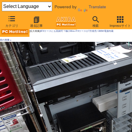
Powered by
Translate
AKIBA PC Hotline!
カテゴリ
過去記事
検索
Impressサイト
[拡大画像]
ATXケースにも収納可？極小Mini-ITXケースが7月発売 / 300W電源内蔵
前の画像←