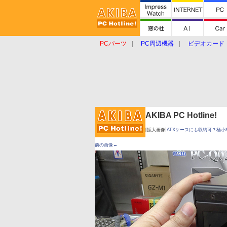
PCパーツ
PC周辺機器
ビデオカード
タブレット
おもしろグッズ
ショップ
AKIBA PC Hotline!
[拡大画像]
ATXケースにも収納可？極小Mi
前の画像←