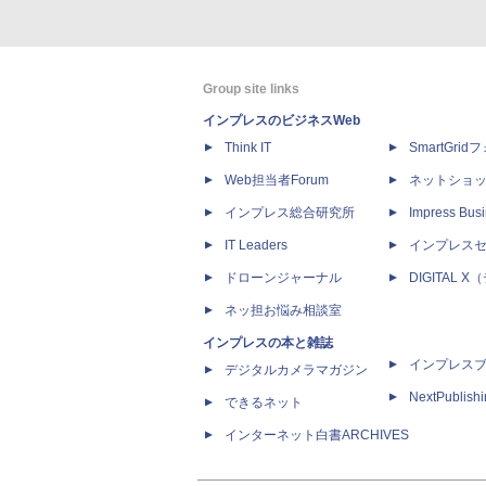
Group site links
インプレスのビジネスWeb
Think IT
SmartGri
Web担当者Forum
ネットショ
インプレス総合研究所
Impress Busi
IT Leaders
インプレス
ドローンジャーナル
DIGITAL
ネッ担お悩み相談室
インプレスの本と雑誌
インプレス
デジタルカメラマガジン
NextPublish
できるネット
インターネット白書ARCHIVES