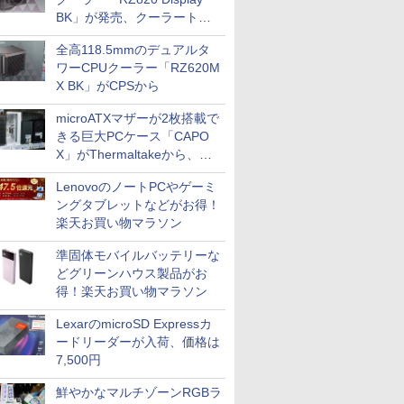
BK」が発売、クーラートッ
プに5インチ液晶搭載
全高118.5mmのデュアルタ
ワーCPUクーラー「RZ620M
X BK」がCPSから
microATXマザーが2枚搭載で
きる巨大PCケース「CAPO
X」がThermaltakeから、カ
ラーは2色
LenovoのノートPCやゲーミ
ングタブレットなどがお得！
楽天お買い物マラソン
準固体モバイルバッテリーな
どグリーンハウス製品がお
得！楽天お買い物マラソン
LexarのmicroSD Expressカ
ードリーダーが入荷、価格は
7,500円
鮮やかなマルチゾーンRGBラ