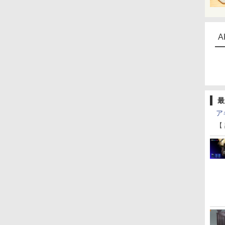
A
最
ア
【