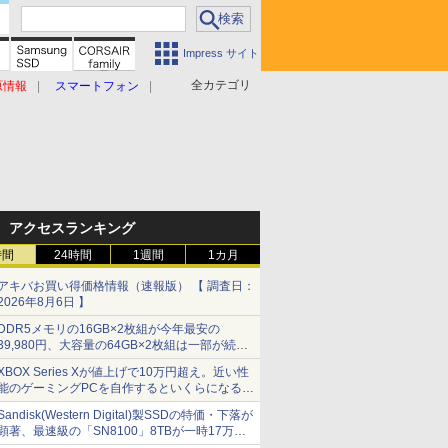
Impress サイト
全カテゴリ
原情報
スマートフォン
アクセスランキング
時間
24時間
1週間
1カ月
アキバお買い得価格情報（速報版） 【 調査日：
2026年8月6日 】
DDR5メモリの16GB×2枚組が今年最安の
39,980円、大容量の64GB×2枚組は一部が続騰
[8月前半のメモリ価格]
XBOX Series Xが値上げで10万円超え。近い性
能のゲーミングPCを自作するといくらになる？
【石田賀津男の『酒の肴にPCゲーム』】
Sandisk(Western Digital)製SSDの特価・下落が
顕著、最速級の「SN8100」8TBが一時17万円
割れ [8月前半のSSD価格]