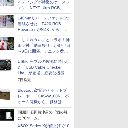
イティングが特徴のケースフ
ァン「NZXT Ultra RGB」が
発売、計8製品
140mmリバースファンを3つ
連結させた「F420 RGB
Reverse」がNZXTから、単
一フレーム採用
「しぐれうい」とコラボ！神
田明神「納涼祭り」が8月7日
～9日に開催、アニソン盆踊
りや屋台グルメなどもあり
USBケーブルの確認に特化し
た「USB Cable Checker
Lite」が登場、必要な機能を
凝縮しコンパクトに
7日発売
Bluetooth対応のカセットプ
レーヤー「CAS-W100N」が
オーム電機から、価格は
5,940円
石田賀津男の『酒の肴
連載
にPCゲーム』
XBOX Series Xが値上げで10