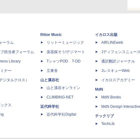
Rittor Music
イカロス出版
dフォーラム
リットーミュージック
AIRLINEweb
ップ担当者フォーラム
楽器探そう!デジマート
Jディフェンスニュー
ness Library
TシャツPOD T-OD
通訳翻訳ジャーナル
セミナー
立東舎
JレスキューWeb
 X（デジタルクロス）
山と溪谷社
イカロスアカデミー
山と溪谷オンライン
MdN
CLIMBING-NET
MdN Books
ブックス
近代科学社
MdN Design Interactiv
ing
近代科学社Digital
テックリブ
TechLib