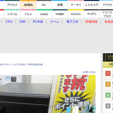
CPU
SSD
PC本体
ゲーム
電子工作
特価情報
秋葉
グルメ
イベント
価格動向
1
ni-ITXケースが7月発売 / 300W電源内蔵
[記事に戻る]