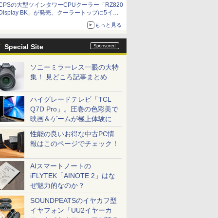
CPSの大型ツインタワーCPUクーラー「RZ820
Display BK」が発売、クーラートップに5イン
チ液晶搭載
もっと見る
Special Site
ソニーミラーレス一眼の大特
集！ 見どころ記事まとめ
ハイグレードテレビ「TCL
Q7D Pro」。圧巻の色彩美で
映画＆ゲームが極上体験に
性能の良いお得な中古PC情
報はこのページでチェック！
AIスマートノートの
iFLYTEK「AINOTE 2」はな
ぜ魅力的なのか？
SOUNDPEATSのイヤカフ型
イヤフォン「UU2イヤーカ