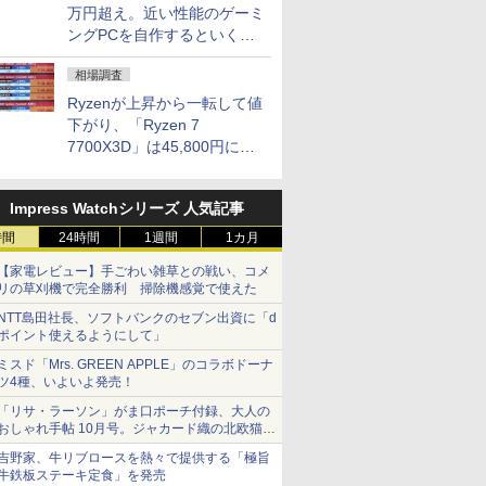
万円超え。近い性能のゲーミ
ングPCを自作するといくら
になる？
相場調査
Ryzenが上昇から一転して値
下がり、「Ryzen 7
7700X3D」は45,800円に急
落し「Ryzen 7 7800X3D」
との価格逆転解消 [8月前半の
Impress Watchシリーズ 人気記事
CPU価格]
時間
24時間
1週間
1カ月
【家電レビュー】手ごわい雑草との戦い、コメ
リの草刈機で完全勝利 掃除機感覚で使えた
NTT島田社長、ソフトバンクのセブン出資に「d
ポイント使えるようにして」
ミスド「Mrs. GREEN APPLE」のコラボドーナ
ツ4種、いよいよ発売！
「リサ・ラーソン」がま口ポーチ付録、大人の
おしゃれ手帖 10月号。ジャカード織の北欧猫デ
ザイン
吉野家、牛リブロースを熱々で提供する「極旨
牛鉄板ステーキ定食」を発売