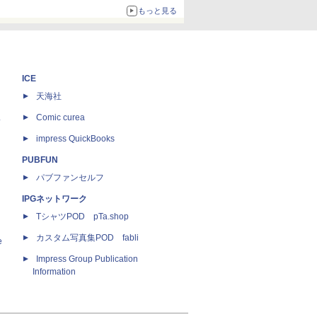
もっと見る
ICE
天海社
ス
Comic curea
impress QuickBooks
PUBFUN
パブファンセルフ
IPGネットワーク
TシャツPOD pTa.shop
カスタム写真集POD fabli
e
Impress Group Publication
Information