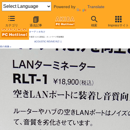
Powered by
Translate
AKIBA PC Hotline!
カテゴリ
過去記事
検索
Impressサイト
[拡大画像]
「空きポートに挿して音質向上」をうたう、LANコネクタカバーが発売 ネットワーク
オーディオ向け
今週見つけた新製品：ネットワーク関連機器
ACOUSTIC REVIVE RLT-1
前の画像←