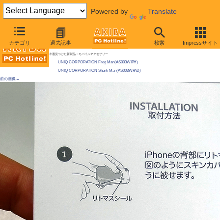
Powered by
Translate
AKIBA PC Hotline!
カテゴリ
過去記事
検索
Impressサイト
[拡大画像]
スマホ用の「防水フィルム」登場、シュリンクラップ風の袋で防水 / iPhone/iPad用
今週見つけた新製品：モバイルアクセサリー
UNIQ CORPORATION Frog Man(AS003WIPH)
UNIQ CORPORATION Shark Man(AS003WPAD)
前の画像←