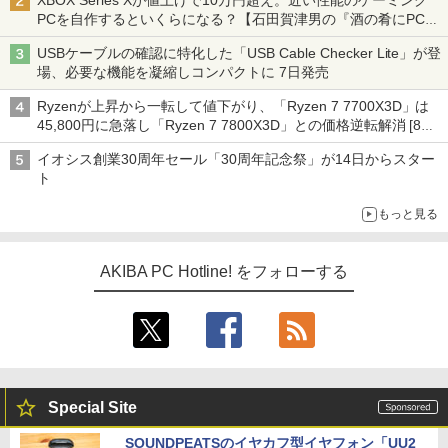
XBOX Series Xが値上げで10万円超え。近い性能のゲーミング
PCを自作するといくらになる？【石田賀津男の『酒の肴にPCゲ
ーム』】
USBケーブルの確認に特化した「USB Cable Checker Lite」が登
場、必要な機能を凝縮しコンパクトに 7日発売
Ryzenが上昇から一転して値下がり、「Ryzen 7 7700X3D」は
45,800円に急落し「Ryzen 7 7800X3D」との価格逆転解消 [8月
前半のCPU価格]
イオシス創業30周年セール「30周年記念祭」が14日からスター
ト
もっと見る
AKIBA PC Hotline! をフォローする
Special Site
SOUNDPEATSのイヤカフ型イヤフォン「UU2