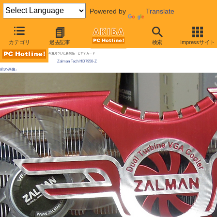
Powered by
Translate
AKIBA PC Hotline!
カテゴリ
過去記事
検索
Impressサイト
[拡大画像]
Zalmanが独自クーラーのビデオカードを発売 / 単品販売の予定なし？
今週見つけた新製品：ビデオカード
Zalman Tech HD7950-Z
前の画像←