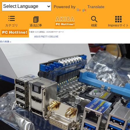
Powered by
Translate
AKIBA PC Hotline!
カテゴリ
過去記事
検索
Impressサイト
[拡大画像]
電源強化のZ77搭載Mini-ITXマザーが発売に、ASUS製 / VRMが別基板
今週見つけた新製品：LGA1155マザーボード
ASUS P8Z77-I DELUXE
前の画像←