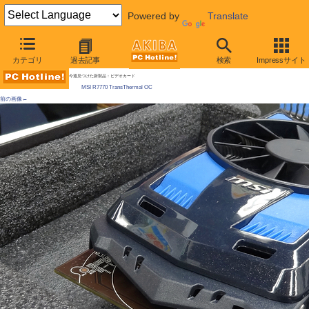
Powered by
Translate
AKIBA PC Hotline!
カテゴリ
過去記事
検索
Impressサイト
[拡大画像]
ファン組換えで冷却モードを3段変更、MSI製ビデオカードが発売 Radeon HD 7770
今週見つけた新製品：ビデオカード
MSI R7770 TransThermal OC
前の画像←