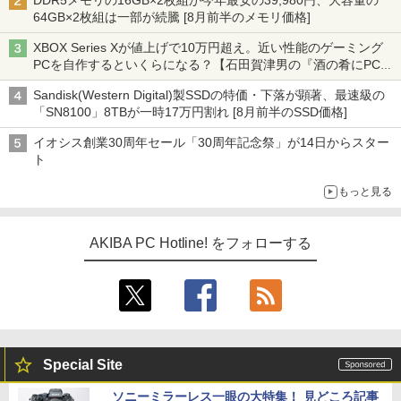
DDR5メモリの16GB×2枚組が今年最安の39,980円、大容量の
64GB×2枚組は一部が続騰 [8月前半のメモリ価格]
XBOX Series Xが値上げで10万円超え。近い性能のゲーミング
PCを自作するといくらになる？【石田賀津男の『酒の肴にPCゲ
ーム』】
Sandisk(Western Digital)製SSDの特価・下落が顕著、最速級の
「SN8100」8TBが一時17万円割れ [8月前半のSSD価格]
イオシス創業30周年セール「30周年記念祭」が14日からスター
ト
もっと見る
AKIBA PC Hotline! をフォローする
Special Site
ソニーミラーレス一眼の大特集！ 見どころ記事