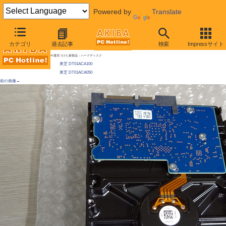
Powered by
Translate
AKIBA PC Hotline!
カテゴリ
過去記事
検索
Impressサイト
[拡大画像]
東芝の3.5インチHDDが発売に、製造元はHGST
今週見つけた新製品：ハードディスク
東芝 DT01ACA100
東芝 DT01ACA050
前の画像←