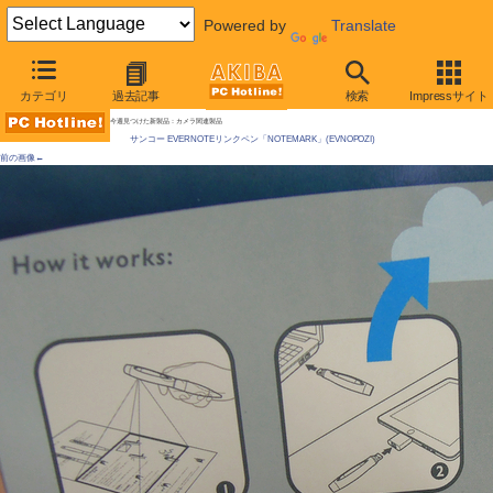
Powered by
Translate
AKIBA PC Hotline!
カテゴリ
過去記事
検索
Impressサイト
[拡大画像]
赤色レーザーで撮影枠を投影、ペン型カメラが発売に Evernoteに連携、音声も録音
今週見つけた新製品：カメラ関連製品
サンコー EVERNOTEリンクペン「NOTEMARK」(EVNOPOZI)
前の画像←