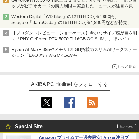
GeForce RTX 5070 Ti以上は安価なモデルが売り切れ。一部ショ
ップがビデオカードの購入制限を実施したニュースが注目を集め
る AKIBA PC Hotline! 先週のアクセスランキング 26年7月27日～
Western Digital「WD Blue」の12TB HDDが54,980円、
26年8月3日
Seagate「BarraCuda」の16TB HDDが64,980円などが特売、
NAS・ビジネス向けは上昇傾向 [8月前半のHDD価格]
【プロダクトレビュー・ショーケース】希少なサイズ感が目を引
く「PNY GeForce RTX 5070 Ti 16GB OC SLIM」。準ハイエン
ドでも2スロット厚で長さ30cm切り！スリムボディでもパフォ
Ryzen AI Max+ 395やメモリ128GB搭載のスリムAIワークステー
ーマンスと冷却は万全 text by 内田 泰仁
ション「EVO-X3」がGMKtecから
もっと見る
AKIBA PC Hotline! をフォローする
Special Site
Amazon プライムデー過去最安! Anker注目プ