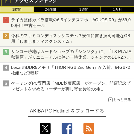
アクセスランキング
1時間
24時間
1週間
1カ月
ライカ監修カメラ搭載の6.5インチスマホ「AQUOS R9」が39,0
00円！中古セール
令和のファミコンディスクシステム？安価に書き換え可能なGB
用「しましまディスクシステム」
サンコー跡地はカードショップの「シンソク」に、「TX PLAZA
秋葉原」がリニューアルに伴い一時休業、ジャンクのDDR2メモ
リが100円で販売など～ 最近の秋葉原 ～
LexarのDDR5メモリ「THOR RGB 2nd Gen」が入荷、64GB×2
枚組など3種類
ゲーミングPC専門店「MDL秋葉原店」がオープン、開店記念プ
レゼントを求めるユーザーが押し寄せ長蛇の列に
もっと見る
AKIBA PC Hotline! をフォローする