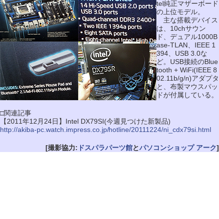
tel純正マザーボード
の上位モデル。
主な搭載デバイス
は、10chサウン
ド、デュアル1000B
ase-TLAN、IEEE 1
394、USB 3.0な
ど。USB接続のBlue
tooth + WiFi(IEEE 8
02.11b/g/n)アダプタ
と、布製マウスパッ
ドが付属している。
□関連記事
【2011年12月24日】Intel DX79SI(今週見つけた新製品)
http://akiba-pc.watch.impress.co.jp/hotline/20111224/ni_cdx79si.html
[撮影協力:
ドスパラパーツ館
と
パソコンショップ アーク
]