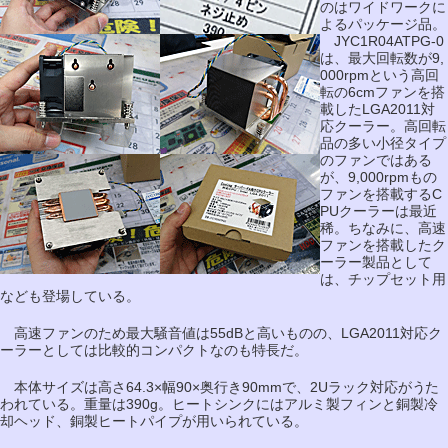
のはワイドワークに
よるパッケージ品。
JYC1R04ATPG-0
は、最大回転数が9,
000rpmという高回
転の6cmファンを搭
載したLGA2011対
応クーラー。高回転
品の多い小径タイプ
のファンではある
が、9,000rpmもの
ファンを搭載するC
PUクーラーは最近
稀。ちなみに、高速
ファンを搭載したク
ーラー製品として
は、チップセット用
なども登場している。
高速ファンのため最大騒音値は55dBと高いものの、LGA2011対応ク
ーラーとしては比較的コンパクトなのも特長だ。
本体サイズは高さ64.3×幅90×奥行き90mmで、2Uラック対応がうた
われている。重量は390g。ヒートシンクにはアルミ製フィンと銅製冷
却ヘッド、銅製ヒートパイプが用いられている。