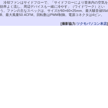
冷却ファンはサイドフローで、「サイドフローにより筐体内の空気を
効率よく流し、周辺デバイスも一緒に冷やす」（ワイドワーク）とい
う。ファンの主なスペックは、サイズが60×60×25mm、最大騒音値55d
B、最大風量50.4CFM。回転数はPWM制御。電源コネクタは4ピン。
[撮影協力:
ツクモパソコン本店
]