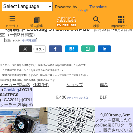
Powered by
Translate
2012年6月3日
カテゴリ
過去記事
検索
Impressサイト
-新製品- CoolJag JYC1R04ATPG0
(5月29日〜6月3日調
査)（一部3日調査）
[
]
製品ジャンル：
冷却関連製品
リスト
※このページにおける価格などは、編集部が店頭表示を独自に調査したものです。
この価格で販売されることを保証するものではありません。
実際の販売価格は変動しますので、購入時に各ショップ店頭にてご確認ください。
※特記無き価格情報は税込み価格（税率=5％）です。
メーカー/製品名
価格(円)
ショップ
備考
|
●
CoolJag
JYC1R
04ATPG0
6,480
B1F
ツクモパソコン本店
(LGA2011用CPU
クーラー,2U向け)
9,000rpmの6cm
ファンを搭載したC
oolJag製CPUクーラ
ー。販売されている