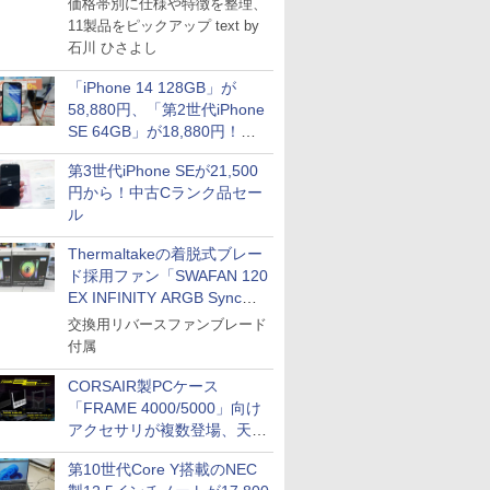
TシャツPOD pTa.shop
価格帯別に仕様や特徴を整理、
11製品をピックアップ text by
カスタム写真集POD fabli
ve
石川 ひさよし
Impress Group Publication Informa
tion
「iPhone 14 128GB」が
58,880円、「第2世代iPhone
SE 64GB」が18,880円！中
古Bランク品セール
第3世代iPhone SEが21,500
円から！中古Cランク品セー
ル
Thermaltakeの着脱式ブレー
ド採用ファン「SWAFAN 120
EX INFINITY ARGB Sync」
に単品パッケージ
交換用リバースファンブレード
付属
CORSAIR製PCケース
「FRAME 4000/5000」向け
アクセサリが複数登場、天然
木製パネルや背面コネクタ対
第10世代Core Y搭載のNEC
応トレイなど