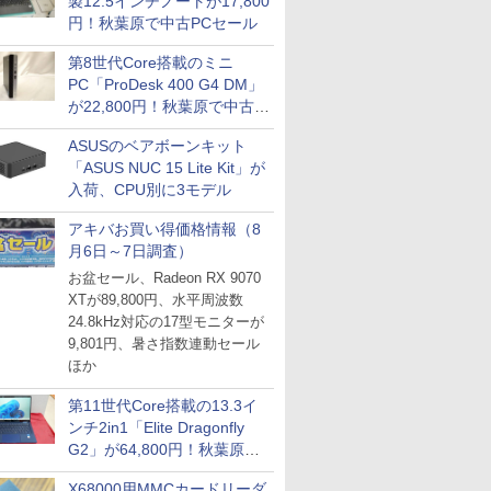
製12.5インチノートが17,800
円！秋葉原で中古PCセール
第8世代Core搭載のミニ
PC「ProDesk 400 G4 DM」
が22,800円！秋葉原で中古
PCセール
ASUSのベアボーンキット
「ASUS NUC 15 Lite Kit」が
入荷、CPU別に3モデル
アキバお買い得価格情報（8
月6日～7日調査）
お盆セール、Radeon RX 9070
XTが89,800円、水平周波数
24.8kHz対応の17型モニターが
9,801円、暑さ指数連動セール
ほか
第11世代Core搭載の13.3イ
ンチ2in1「Elite Dragonfly
G2」が64,800円！秋葉原で
中古PCセール
X68000用MMCカードリーダ