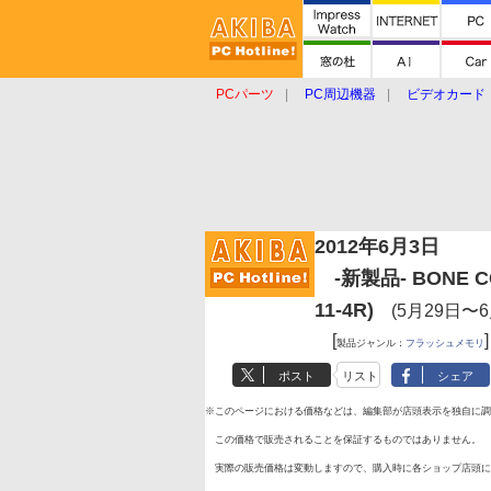
PCパーツ
PC周辺機器
ビデオカード
タブレット
おもしろグッズ
ショップ
2012年6月3日
-新製品- BONE CO
11-4R)
(5月29日〜
[
]
製品ジャンル：
フラッシュメモリ
ポスト
リスト
シェア
※このページにおける価格などは、編集部が店頭表示を独自に調
この価格で販売されることを保証するものではありません。
実際の販売価格は変動しますので、購入時に各ショップ店頭に