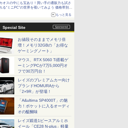
カオスの中にも宝あり！買い手の通販力も試さ
れる“ミニPC”の世界を覗いてみよう 価格帯別に
仕様や特徴を整理、11製品をピックアップ text
もっと見る
by 石川 ひさよし
Special Site
お値段そのままでメモリ倍
増！メモリ32GBの「お得な
ゲーミングノート」
マウス、RTX 5060 Ti搭載ゲ
ーミングPCが7万5,000円オ
フで30万円台！
レイズのプレミアムカー向け
ブランドHOMURAから
「2×9R」が登場！
「A&ultima SP4000T」の魅
力！ポケットに入るオーディ
オの醍醐味
レイズ鍛造1ピースアルミホ
イール「CE28 N-plus」軽量