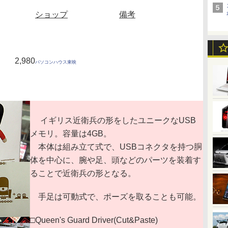
ショップ
備考
2,980
パソコンハウス東映
イギリス近衛兵の形をしたユニークなUSB
メモリ。容量は4GB。
本体は組み立て式で、USBコネクタを持つ胴
体を中心に、腕や足、頭などのパーツを装着す
ることで近衛兵の形となる。
手足は可動式で、ポーズを取ることも可能。
□Queen's Guard Driver(Cut&Paste)