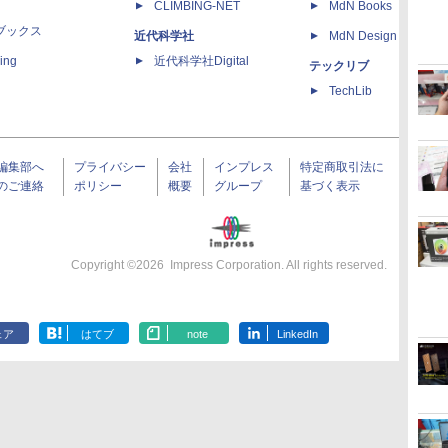
CLIMBING-NET
MdN Books
ブックス
近代科学社
MdN Design Interacti
ing
近代科学社Digital
テックリブ
TechLib
編集部へ
プライバシー
会社
インプレス
特定商取引法に
のご連絡
ポリシー
概要
グループ
基づく表示
Copyright ©
2026
Impress Corporation. All rights reserved.
ェア
はてブ
note
LinkedIn