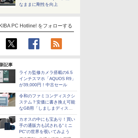
なままに剛性を向上
KIBA PC Hotline! をフォローする
新記事
ライカ監修カメラ搭載の6.5
ICE
インチスマホ「AQUOS R9」
が39,000円！中古セール
天海社
ス
Comic curea
令和のファミコンディスクシ
ステム？安価に書き換え可能
impress QuickBooks
なGB用「しましまディスク
PUBFUN
システム」
カオスの中にも宝あり！買い
パブファンセルフ
手の通販力も試される“ミニ
IPGネットワーク
PC”の世界を覗いてみよう