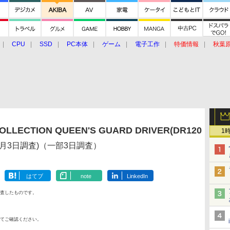
CPU
SSD
PC本体
ゲーム
電子工作
特価情報
秋葉
グルメ
イベント
価格動向
LLECTION QUEEN'S GUARD DRIVER(DR120
1
6月3日調査)（一部3日調査）
はてブ
note
LinkedIn
査したものです。
てご確認ください。