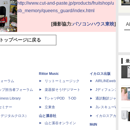
http://www.cut-and-paste.jp/products/fruitshop/u
sb_memory/queens_guard/index.html
[撮影協力:
パソコンハウス東映
]
A
トップページに戻る
最
Rittor Music
イカロス出版
dフォーラム
リットーミュージック
AIRLINEweb
ップ担当者フォーラム
楽器探そう!デジマート
Jディフェンスニュー
iness Library
TシャツPOD T-OD
通訳翻訳ジャーナル
セミナー
立東舎
JレスキューWeb
 X（デジタルクロス）
山と溪谷社
イカロスアカデミー
山と溪谷オンライン
MdN