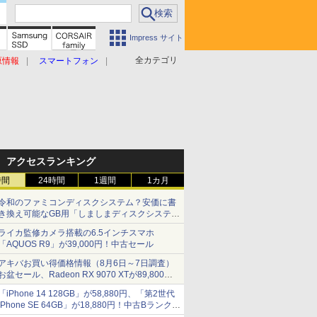
Impress サイト
全カテゴリ
原情報
スマートフォン
アクセスランキング
時間
24時間
1週間
1カ月
令和のファミコンディスクシステム？安価に書
き換え可能なGB用「しましまディスクシステ
ム」
ライカ監修カメラ搭載の6.5インチスマホ
「AQUOS R9」が39,000円！中古セール
アキバお買い得価格情報（8月6日～7日調査）
お盆セール、Radeon RX 9070 XTが89,800
円、水平周波数24.8kHz対応の17型モニターが
「iPhone 14 128GB」が58,880円、「第2世代
9,801円、暑さ指数連動セール ほか
iPhone SE 64GB」が18,880円！中古Bランク品
セール