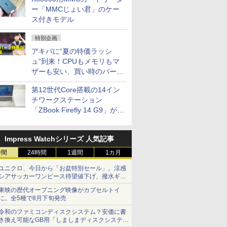
ー「MMCじょい君」のケー
ス付きモデル
特別企画
アキバに“夏の特価ラッシ
ュ”到来！CPUもメモリもマ
ザーも安い、買い時のパーツ
は？【8月7日(金)22時配信】
第12世代Core搭載の14イン
チワークステーション
「ZBook Firefly 14 G9」が
79,800円！秋葉原で中古PC
セール
Impress Watchシリーズ 人気記事
時間
24時間
1週間
1カ月
ユニクロ、今日から「お盆特別セール」。涼感
シアサッカーワンピース待望値下げ、撥水ギア
ショーツは1990円に
東映の歴代オープニング映像がカプセルトイ
に。全5種で8月下旬発売
令和のファミコンディスクシステム？安価に書
き換え可能なGB用「しましまディスクシステ