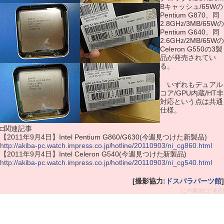
Bキャッシュ/65Wの
Pentium G870、同
2.8GHz/3MB/65Wの
Pentium G640、同
2.6GHz/2MB/65Wの
Celeron G550の3製
品が発売されてい
る。
いずれもデュアル
コア/GPU内蔵/HT非
対応という点は共通
仕様。
□関連記事
【2011年9月4日】Intel Pentium G860/G630(今週見つけた新製品)
http://akiba-pc.watch.impress.co.jp/hotline/20110903/ni_cg860.html
【2011年9月4日】Intel Celeron G540(今週見つけた新製品)
http://akiba-pc.watch.impress.co.jp/hotline/20110903/ni_cg540.html
[撮影協力:
ドスパラパーツ館
]
[この製品だけ表示]