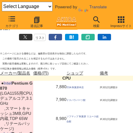
Powered by
Translate
CPUの新製品
(2012年6月3日)
(5月29日〜6月3日調査)（一部3日
カテゴリ
過去記事
検索
Impressサイト
調査）
リスト
※このページにおける価格などは、編集部が店頭表示を独自に調査したものです。
この価格で販売されることを保証するものではありません。
実際の販売価格は変動しますので、購入時に各ショップ店頭にてご確認ください。
※特記無き価格情報は税込み価格（税率=5％）です。
メーカー/製品名
価格(円)
ショップ
備考
CPU
|
●
Intel
Pentium G
7,880
870
ZOA 秋葉原本店
2F,3日(日)調査分
(LGA1155用CPU,
デュアルコア,3.1
7,980
ドスパラパーツ館
1F,3日(日)調査分
GHz
,スマートキャ
ッシュ3MB,GPU
ソフマップ 秋葉原 リユース総
内蔵,TDP 65W
8,980
1F,3日(日)調査分
合館
,リテールパッ
ケージ)