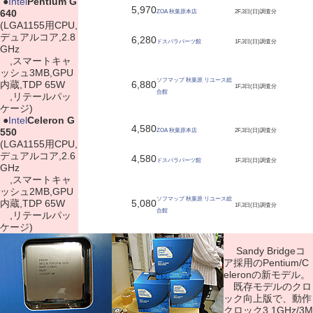
|
●
Intel
Pentium G
5,970
640
ZOA 秋葉原本店
2F,3日(日)調査分
(LGA1155用CPU,
デュアルコア,2.8
6,280
ドスパラパーツ館
1F,3日(日)調査分
GHz
,スマートキャ
ッシュ3MB,GPU
ソフマップ 秋葉原 リユース総
内蔵,TDP 65W
6,880
1F,3日(日)調査分
合館
,リテールパッ
ケージ)
|
●
Intel
Celeron G
4,580
550
ZOA 秋葉原本店
2F,3日(日)調査分
(LGA1155用CPU,
デュアルコア,2.6
4,580
ドスパラパーツ館
1F,3日(日)調査分
GHz
,スマートキャ
ッシュ2MB,GPU
ソフマップ 秋葉原 リユース総
内蔵,TDP 65W
5,080
1F,3日(日)調査分
合館
,リテールパッ
ケージ)
Sandy Bridgeコ
ア採用のPentium/C
eleronの新モデル。
既存モデルのクロ
ック向上版で、動作
クロック3.1GHz/3M