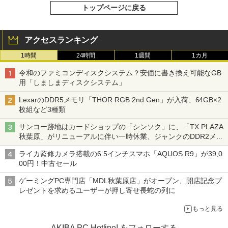
トップページに戻る
アクセスランキング
1時間
24時間
1週間
1カ月
令和のファミコンディスクシステム？安価に書き換え可能なGB
用「しましまディスクシステム」
LexarのDDR5メモリ「THOR RGB 2nd Gen」が入荷、64GB×2
枚組など3種類
サンコー跡地はカードショップの「シンソク」に、「TX PLAZA
秋葉原」がリニューアルに伴い一時休業、ジャンクのDDR2メモ
リが100円で販売など～ 最近の秋葉原 ～
ライカ監修カメラ搭載の6.5インチスマホ「AQUOS R9」が39,0
00円！中古セール
ゲーミングPC専門店「MDL秋葉原店」がオープン、開店記念プ
レゼントを求めるユーザーが押し寄せ長蛇の列に
もっと見る
AKIBA PC Hotline! をフォローする