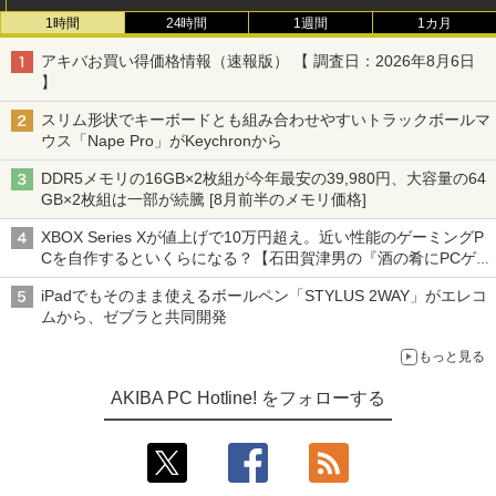
1時間
24時間
1週間
1カ月
アキバお買い得価格情報（速報版） 【 調査日：2026年8月6日
】
スリム形状でキーボードとも組み合わせやすいトラックボールマ
ウス「Nape Pro」がKeychronから
DDR5メモリの16GB×2枚組が今年最安の39,980円、大容量の64
GB×2枚組は一部が続騰 [8月前半のメモリ価格]
XBOX Series Xが値上げで10万円超え。近い性能のゲーミングP
Cを自作するといくらになる？【石田賀津男の『酒の肴にPCゲ
ーム』】
iPadでもそのまま使えるボールペン「STYLUS 2WAY」がエレコ
ムから、ゼブラと共同開発
もっと見る
AKIBA PC Hotline! をフォローする