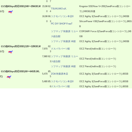
0
7
|
その他6Gbps対応SSD(240〜256GB,M
15,98
62.
Kingston SSDNow V+200(SandForce製コントロー
TSUKUMO eX.
LC)
0
4
ラ),240GB,特価
16,98
66.
ツクモパソコン本店II
OCZ Agility 3(SandForce製コントローラ),240GB
0
3
SiliconPower V30(SandForce製コントローラ),240G
PC DIY SHOP FreeT
B
ソフマップ 秋葉原 リユー
CORSAIR Force 3(SandForce製コントローラ),240
ス総合館
GB
ソフマップ 秋葉原 本館
OCZ Agility 3(SandForce製コントローラ),240GB
|
その他6Gbps対応SSD(120〜128GB,M
62.
7,970
ドスパラパーツ館
OCZ Petrol(Indilinx製コントローラ)
LC)
3
7,980
62.
ソフマップ 秋葉原 リユー
OCZ Petrol(Indilinx製コントローラ)
3
ス総合館
ソフマップ 秋葉原 本館
OCZ Petrol(Indilinx製コントローラ)
|
その他6Gbps対応SSD(60〜64GB,ML
85.
5,470
ZOA 秋葉原本店
OCZ Agility 3(SandForce製コントローラ),60GB
C)
5
5,480
85.
ツクモパソコン本店II
OCZ Agility 3(SandForce製コントローラ),60GB
6
ドスパラパーツ館
OCZ Agility 3(SandForce製コントローラ),60GB