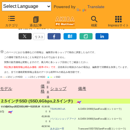
Powered by
Translate
その他6Gbps対応SSD最安値上位ショップ
カテゴリ
過去記事
検索
Impressサイト
【調査日：2012年6月1日】
リスト
※
このページにおける価格などの情報は、編集部が各ショップで独自に調査したものです。
この価格で販売されることを保証するものではありません。
実際の販売価格は変動しますので、購入時に各ショップ店頭にてご確認ください。
特記無き価格情報は税込み価格（税率=5％）です。
店頭表示が税抜きのみの場合は、編集部で消費税を加算しています。
また、全ての価格変動情報は過去のデータも税率5％の税込み相当額です。
※
■
■
＝3.5インチHDD
■
■
＝2.5インチHDD
■
■
■
■
＝SSD
1G
価
B
モデル
ショップ
備考
格
単
価
|
2.5インチSSD (SSD,6Gbps,2.5インチ)
|
その他6Gbps対応SSD(480〜512GB,M
45,98
89.
TSUKUMO eX.
A-DATA SX900(SandForce製コントローラ)
LC)
0
8
45,99
89.
パソコンショップ アーク
A-DATA SX900(SandForce製コントローラ)
0
8
48,50
94.
あきばお〜零
Transcend SSD720(SandForce製コントローラ)