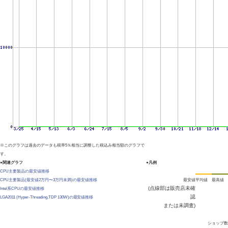
※このグラフは過去のデータも税率5％相当に調整した税込み相当額のグラフで
す。
●関連グラフ
●凡例
CPU主要製品の最安値推移
CPU主要製品(最安値2万円〜3万円未満)の最安値推移
最安値
平均値
最高値
(点線部は販売店未確
Intel系CPUの最安値推移
認
LGA2011 (Hyper-Threading,TDP 130W)の最安値推移
または未調査)
ショップ数