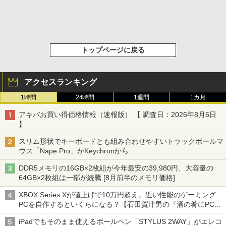
トップページに戻る
アクセスランキング
1時間
24時間
1週間
1カ月
アキバお買い得価格情報（速報版） 【 調査日：2026年8月6日
】
スリム形状でキーボードとも組み合わせやすいトラックボールマ
ウス「Nape Pro」がKeychronから
DDR5メモリの16GB×2枚組が今年最安の39,980円、大容量の
64GB×2枚組は一部が続騰 [8月前半のメモリ価格]
XBOX Series Xが値上げで10万円超え。近い性能のゲーミング
PCを自作するといくらになる？【石田賀津男の『酒の肴にPCゲ
ーム』】
iPadでもそのまま使えるボールペン「STYLUS 2WAY」がエレコ