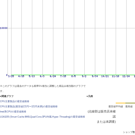
※このグラフは過去のデータも税率5％相当に調整した税込み相当額のグラフで
す。
●関連グラフ
●凡例
CPU主要製品の最安値推移
CPU主要製品(最安値2万円〜3万円未満)の最安値推移
最安値
平均値
最高値
(点線部は販売店未確
Intel系CPUの最安値推移
認
LGA1155 (Smart Cache 8MB,Quad Core,GPU内蔵,Hyper-Threading)の最安値推移
または未調査)
ショップ数