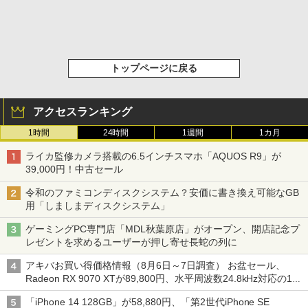
トップページに戻る
アクセスランキング
1時間
24時間
1週間
1カ月
ライカ監修カメラ搭載の6.5インチスマホ「AQUOS R9」が
39,000円！中古セール
令和のファミコンディスクシステム？安価に書き換え可能なGB
用「しましまディスクシステム」
ゲーミングPC専門店「MDL秋葉原店」がオープン、開店記念プ
レゼントを求めるユーザーが押し寄せ長蛇の列に
アキバお買い得価格情報（8月6日～7日調査） お盆セール、
Radeon RX 9070 XTが89,800円、水平周波数24.8kHz対応の17
型モニターが9,801円、暑さ指数連動セール ほか
「iPhone 14 128GB」が58,880円、「第2世代iPhone SE