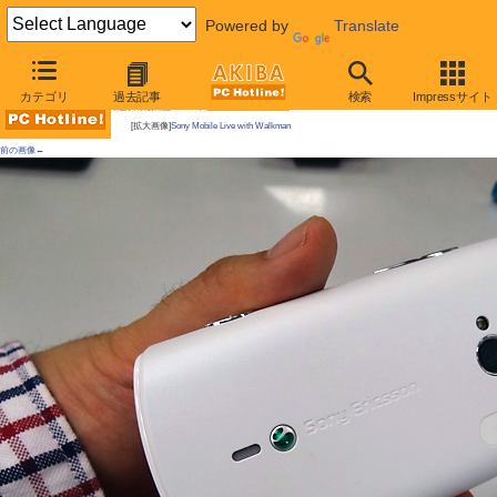
Powered by
Translate
AKIBA PC Hotline!
カテゴリ
過去記事
検索
Impressサイト
今週見つけた新製品：スマートフォン/タブレット端末
[拡大画像]
Sony Mobile Live with Walkman
前の画像←