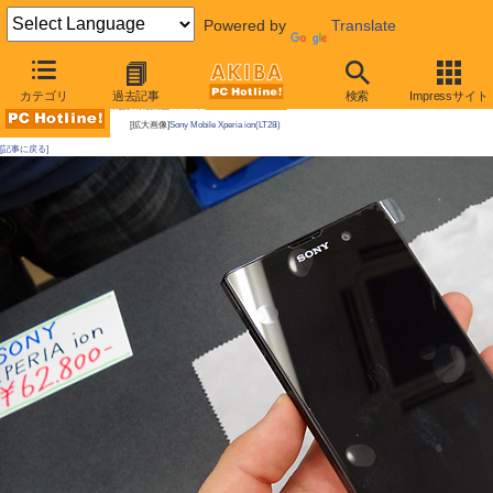
Powered by
Translate
AKIBA PC Hotline!
カテゴリ
過去記事
検索
Impressサイト
今週見つけた新製品：スマートフォン/タブレット端末
[拡大画像]
Sony Mobile Xperia ion(LT28i)
[記事に戻る]