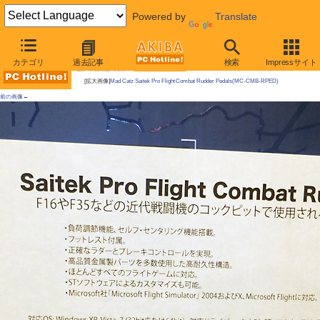
Powered by
Translate
AKIBA PC Hotline!
カテゴリ
過去記事
検索
Impressサイト
今週見つけた新製品：入力デバイス
[拡大画像]
Mad Catz Saitek Pro Flight Combat Rudder Pedals(MC-CMB-RPED)
前の画像←