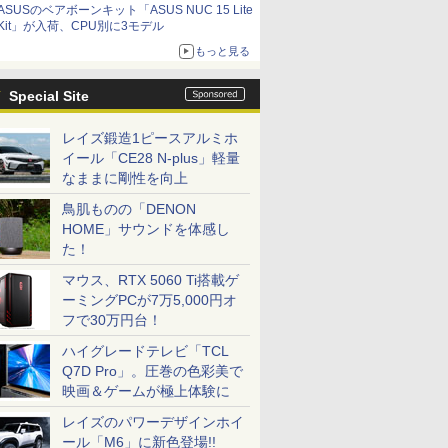
ASUSのベアボーンキット「ASUS NUC 15 Lite
9,801円、暑さ指数連動セール ほか
Kit」が入荷、CPU別に3モデル
もっと見る
Special Site
レイズ鍛造1ピースアルミホ
イール「CE28 N-plus」軽量
なままに剛性を向上
鳥肌ものの「DENON
HOME」サウンドを体感し
た！
マウス、RTX 5060 Ti搭載ゲ
ーミングPCが7万5,000円オ
フで30万円台！
ハイグレードテレビ「TCL
Q7D Pro」。圧巻の色彩美で
映画＆ゲームが極上体験に
レイズのパワーデザインホイ
ール「M6」に新色登場!!