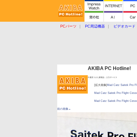
PCパーツ
PC周辺機器
ビデオカード
タブレット
おもしろグッズ
ショップ
AKIBA PC Hotline!
今週見つけた新製品：入力デバイス
[拡大画像]
Mad Catz Saitek Pro 
Mad Catz Saitek Pro Flight Ce
Mad Catz Saitek Pro Flight Ce
前の画像←