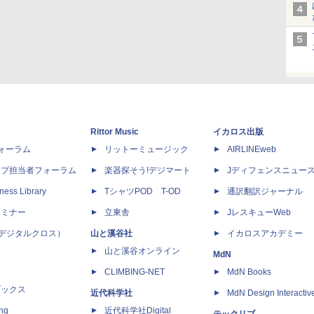
Rittor Music
イカロス出版
dフォーラム
リットーミュージック
AIRLINEweb
ップ担当者フォーラム
楽器探そう!デジマート
Jディフェンスニュー
ness Library
TシャツPOD T-OD
通訳翻訳ジャーナル
セミナー
立東舎
JレスキューWeb
 X（デジタルクロス）
山と溪谷社
イカロスアカデミー
山と溪谷オンライン
MdN
CLIMBING-NET
MdN Books
ブックス
近代科学社
MdN Design Interactiv
ing
近代科学社Digital