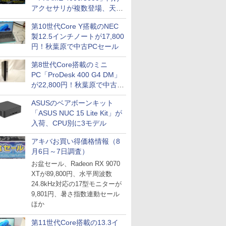
アクセサリが複数登場、天然
木製パネルや背面コネクタ対
第10世代Core Y搭載のNEC
応トレイなど
製12.5インチノートが17,800
円！秋葉原で中古PCセール
第8世代Core搭載のミニ
PC「ProDesk 400 G4 DM」
が22,800円！秋葉原で中古
PCセール
ASUSのベアボーンキット
「ASUS NUC 15 Lite Kit」が
入荷、CPU別に3モデル
アキバお買い得価格情報（8
月6日～7日調査）
お盆セール、Radeon RX 9070
XTが89,800円、水平周波数
24.8kHz対応の17型モニターが
9,801円、暑さ指数連動セール
ほか
第11世代Core搭載の13.3イ