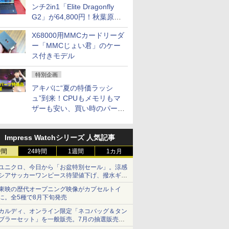
ンチ2in1「Elite Dragonfly
G2」が64,800円！秋葉原で
中古PCセール
X68000用MMCカードリーダ
ー「MMCじょい君」のケー
ス付きモデル
特別企画
アキバに“夏の特価ラッシ
ュ”到来！CPUもメモリもマ
ザーも安い、買い時のパーツ
は？【8月7日(金)22時配信】
Impress Watchシリーズ 人気記事
時間
24時間
1週間
1カ月
ユニクロ、今日から「お盆特別セール」。涼感
シアサッカーワンピース待望値下げ、撥水ギア
ショーツは1990円に
東映の歴代オープニング映像がカプセルトイ
に。全5種で8月下旬発売
カルディ、オンライン限定「ネコバッグ＆タン
ブラーセット」を一般販売。7月の抽選販売の
当選無効分