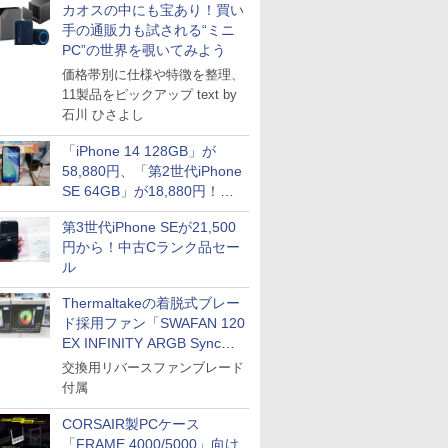
カオスの中にも宝あり！買い
手の通販力も試される“ミニ
PC”の世界を覗いてみよう
価格帯別に仕様や特徴を整理、
11製品をピックアップ text by
石川 ひさよし
「iPhone 14 128GB」が
58,880円、「第2世代iPhone
SE 64GB」が18,880円！中
古Bランク品セール
第3世代iPhone SEが21,500
円から！中古Cランク品セー
ル
Thermaltakeの着脱式ブレー
ド採用ファン「SWAFAN 120
EX INFINITY ARGB Sync」
に単品パッケージ
交換用リバースファンブレード
付属
CORSAIR製PCケース
「FRAME 4000/5000」向け