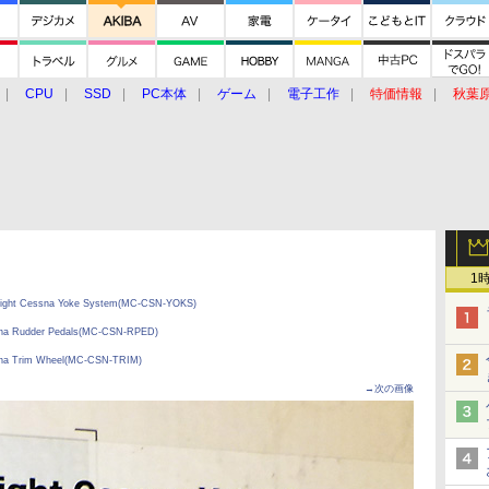
CPU
SSD
PC本体
ゲーム
電子工作
特価情報
秋葉
グルメ
イベント
価格動向
1
Flight Cessna Yoke System(MC-CSN-YOKS)
ssna Rudder Pedals(MC-CSN-RPED)
ssna Trim Wheel(MC-CSN-TRIM)
→次の画像