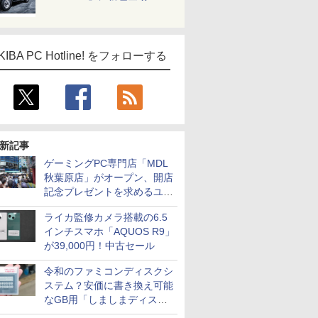
KIBA PC Hotline! をフォローする
新記事
ゲーミングPC専門店「MDL
秋葉原店」がオープン、開店
記念プレゼントを求めるユー
ザーが押し寄せ長蛇の列に
ライカ監修カメラ搭載の6.5
インチスマホ「AQUOS R9」
が39,000円！中古セール
令和のファミコンディスクシ
ステム？安価に書き換え可能
なGB用「しましまディスク
システム」