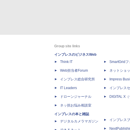
Group site links
インプレスのビジネスWeb
Think IT
SmartGri
Web担当者Forum
ネットショ
インプレス総合研究所
Impress Busi
IT Leaders
インプレス
ドローンジャーナル
DIGITAL
ネッ担お悩み相談室
インプレスの本と雑誌
インプレス
デジタルカメラマガジン
NextPublish