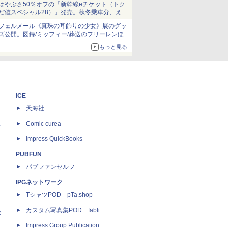
はやぶさ50％オフの「新幹線eチケット（トク
だ値スペシャル28）」発売。秋冬乗車分、えき
ねっと限定
フェルメール《真珠の耳飾りの少女》展のグッ
ズ公開。図録/ミッフィー/葬送のフリーレンほ
か、注目ブランドコラボが実現
もっと見る
ICE
天海社
ス
Comic curea
impress QuickBooks
PUBFUN
パブファンセルフ
IPGネットワーク
TシャツPOD pTa.shop
カスタム写真集POD fabli
e
Impress Group Publication