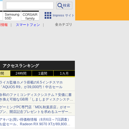
Impress サイト
全カテゴリ
原情報
スマートフォン
アクセスランキング
時間
24時間
1週間
1カ月
ライカ監修カメラ搭載の6.5インチスマホ
「AQUOS R9」が39,000円！中古セール
令和のファミコンディスクシステム？安価に書
き換え可能なGB用「しましまディスクシステ
ム」
ゲーミングPC専門店「MDL秋葉原店」がオー
プン、開店記念プレゼントを求めるユーザーが
押し寄せ長蛇の列に
アキバお買い得価格情報（8月6日～7日調査）
お盆セール、Radeon RX 9070 XTが89,800
円、水平周波数24.8kHz対応の17型モニターが