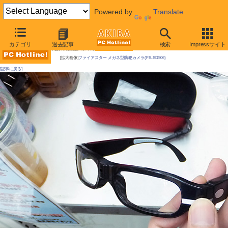
Powered by
Translate
AKIBA PC Hotline!
カテゴリ
過去記事
検索
Impressサイト
今週見つけた新製品：カメラ関連製品
[拡大画像]
ファイアスター メガネ型防犯カメラ(FS-SD506)
[記事に戻る]