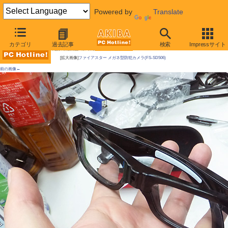
Powered by
Translate
AKIBA PC Hotline!
カテゴリ
過去記事
検索
Impressサイト
今週見つけた新製品：カメラ関連製品
[拡大画像]
ファイアスター メガネ型防犯カメラ(FS-SD506)
前の画像←