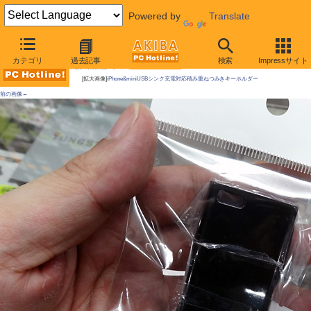
Powered by
Translate
AKIBA PC Hotline!
カテゴリ
過去記事
検索
Impressサイト
今週見つけた新製品：モバイルアクセサリー
[拡大画像]
iPhone&miniUSBシンク充電対応積み重ねつみきキーホルダー
前の画像←