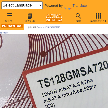
Powered by
Translate
AKIBA PC Hotline!
カテゴリ
過去記事
検索
Impressサイト
今週見つけた新製品：ハードディスク
[拡大画像]
Transcend TS128GMSA720
前の画像←