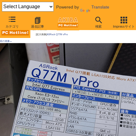
Powered by
Translate
AKIBA PC Hotline!
カテゴリ
過去記事
検索
Impressサイト
今週見つけた新製品：LGA1155マザーボード
[拡大画像]
ASRock Q77M vPro
前の画像←